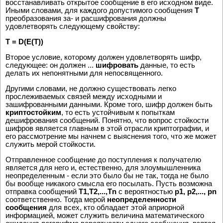
восстанавливать открытое сообщение в его исходном виде.
Иными словами, для каждого допустимого сообщения
T
преобразования за- и расшифрования должны
удовлетворять следующему свойству:
T = D(E(T))
Второе условие, которому должен удовлетворять шифр,
следующее: он должен ...
шифровать
данные, то есть
делать их непонятными для непосвященного.
Другими словами, не должно существовать легко
прослеживаемых связей между исходными и
зашифрованными данными. Кроме того, шифр должен быть
криптостойким
, то есть устойчивым к попыткам
дешифрования сообщений. Понятно, что вопрос стойкости
шифров является главным в этой отрасли криптографии, и
его рассмотрение мы начнем с выяснения того, что же может
служить мерой стойкости.
Отправленное сообщение до поступления к получателю
является для него и, естественно, для злоумышленника
неопределенным - если это было бы не так, тогда не было
бы вообще никакого смысла его посылать. Пусть возможна
отправка сообщений
T1,T2,...,Tn
с вероятностью
p1, p2,..., pn
соответственно. Тогда мерой
неопределенности
сообщения
для всех, кто обладает этой априорной
информацией, может служить величина математического