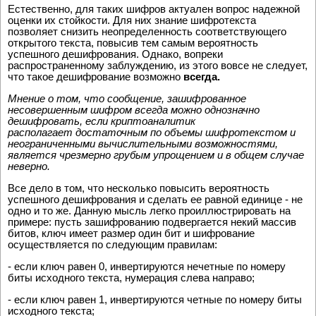
Естественно, для таких шифров актуален вопрос надежной
оценки их стойкости. Для них знание шифротекста
позволяет снизить неопределенность соответствующего
открытого текста, повысив тем самым вероятность
успешного дешифрования. Однако, вопреки
распространенному заблуждению, из этого вовсе не следует,
что такое дешифрование возможно
всегда.
Мнение о том, что сообщение, зашифрованное
несовершенным шифром всегда можно однозначно
дешифровать, если криптоаналитик
располагает достаточным по объемы шифротекстом и
неограниченными вычислительными возможностями,
является чрезмерно грубым упрощением и в общем случае
неверно.
Все дело в том, что несколько повысить вероятность
успешного дешифрования и сделать ее равной единице - не
одно и то же. Данную мысль легко проиллюстрировать на
примере: пусть зашифрованию подвергается некий массив
битов, ключ имеет размер один бит и шифрование
осуществляется по следующим правилам:
- если ключ равен 0, инвертируются нечетные по номеру
биты исходного текста, нумерация слева направо;
- если ключ равен 1, инвертируются четные по номеру биты
исходного текста;