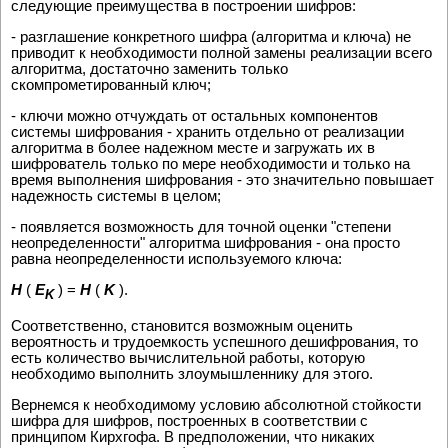
следующие преимущества в построении шифров:
- разглашение конкретного шифра (алгоритма и ключа) не
приводит к необходимости полной замены реализации всего
алгоритма, достаточно заменить только
скомпрометированный ключ;
- ключи можно отчуждать от остальных компонентов
системы шифрования - хранить отдельно от реализации
алгоритма в более надежном месте и загружать их в
шифрователь только по мере необходимости и только на
время выполнения шифрования - это значительно повышает
надежность системы в целом;
- появляется возможность для точной оценки "степени
неопределенности" алгоритма шифрования - она просто
равна неопределенности используемого ключа:
H
(
E
) =
H
(
K
).
K
Соответственно, становится возможным оценить
вероятность и трудоемкость успешного дешифрования, то
есть количество вычислительной работы, которую
необходимо выполнить злоумышленнику для этого.
Вернемся к необходимому условию абсолютной стойкости
шифра для шифров, построенных в соответствии с
принципом Кирхгофа. В предположении, что никаких