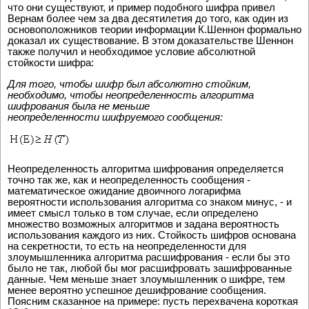
что они существуют, и пример подобного шифра привел
Вернам более чем за два десятилетия до того, как один из
основоположников теории информации К.Шеннон формально
доказал их существование. В этом доказательстве Шеннон
также получил и необходимое условие абсолютной
стойкости шифра:
Для того, чтобы шифр был абсолютно стойким,
необходимо, чтобы неопределенность алгоритма
шифрования была не меньше
неопределенности шифруемого сообщения:
Неопределенность алгоритма шифрования определяется
точно так же, как и неопределенность сообщения -
математическое ожидание двоичного логарифма
вероятности использования алгоритма со знаком минус, - и
имеет смысл только в том случае, если определено
множество возможных алгоритмов и задана вероятность
использования каждого из них. Стойкость шифров основана
на секретности, то есть на неопределенности для
злоумышленника алгоритма расшифрования - если бы это
было не так, любой бы мог расшифровать зашифрованные
данные. Чем меньше знает злоумышленник о шифре, тем
менее вероятно успешное дешифрование сообщения.
Поясним сказанное на примере: пусть перехвачена короткая