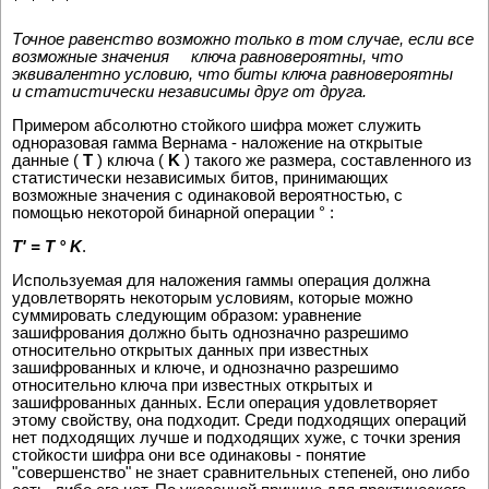
Точное равенство возможно только в том случае, если все
возможные значения ключа равновероятны, что
эквивалентно условию, что биты ключа равновероятны
и статистически независимы друг от друга.
Примером абсолютно стойкого шифра может служить
одноразовая гамма Вернама - наложение на открытые
данные (
T
) ключа (
K
) такого же размера, составленного из
статистически независимых битов, принимающих
возможные значения с одинаковой вероятностью, с
помощью некоторой бинарной операции ° :
T' = T ° K
.
Используемая для наложения гаммы операция должна
удовлетворять некоторым условиям, которые можно
суммировать следующим образом: уравнение
зашифрования должно быть однозначно разрешимо
относительно открытых данных при известных
зашифрованных и ключе, и однозначно разрешимо
относительно ключа при известных открытых и
зашифрованных данных. Если операция удовлетворяет
этому свойству, она подходит. Среди подходящих операций
нет подходящих лучше и подходящих хуже, с точки зрения
стойкости шифра они все одинаковы - понятие
"совершенство" не знает сравнительных степеней, оно либо