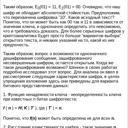
Таким образом, E
(01) = 11, E
(01) = 00. Очевидно, что наш
0
1
шифр не обладает абсолютной стойкостью. Предположим,
что перехвачена шифровка "10". Каков исходный текст?
Понятно, что он может быть как 00 так и 11 в зависимости от
значения ключа, и однозначно определить это невозможно,
что и требовалось доказать. Для более серьезных шифров у
криптоаналитика будет просто больше "вариантов выбора"
открытого текста, и никаких указаний на то, какой из них
предпочесть.
Таким образом, вопрос о возможности однозначного
дешифрования сообщения, зашифрованного
несовершенным шифром, остается открытым. Когда же
такое дешифрование возможно? Шеннон в своих работах
подробно исследовал этот вопрос. Для анализа он ввел в
рассмотрение следующие характеристики шифра, в целях
упрощения изложения здесь они приведены для варианта
битового представления данных:
1. Функция ненадежности ключа - неопределенность ключа
при известных n битах шифротекста:
f
(
n
) =
H
(
K
|
T
'
), где |
T
'
| =
n
.
Понятно, что
f
(n)
может быть определена не для всех
n
.
2. Расстояние единственности шифра - такое значение
n
,