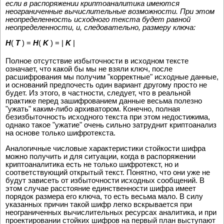
если в распоряжении криптоаналитика имеются
неограниченные вычислительные возможности. При этом
неопределенность исходного текста будет равной
неопределенности, и, следовательно, размеру ключа:
H
(
T
) =
H
(
K
) = |
K
|
Полное отсутствие избыточности в исходном тексте
означает, что какой бы мы не взяли ключ, после
расшифрования мы получим "корректные" исходные данные,
и оснований предпочесть один вариант другому просто не
будет. Из этого, в частности, следует, что в реальной
практике перед зашифрованием данные весьма полезно
"ужать" каким-либо архиватором. Конечно, полная
безизбыточность исходного текста при этом недостижима,
однако такое "ужатие" очень сильно затруднит криптоанализ
на основе только шифротекста.
Аналогичные числовые характеристики стойкости шифра
можно получить и для ситуации, когда в распоряжении
криптоаналитика есть не только шифротекст, но и
соответствующий открытый текст. Понятно, что они уже не
будут зависеть от избыточности исходных сообщений. В
этом случае расстояние единственности шифра имеет
порядок размера его ключа, то есть весьма мало. В силу
указанных причин такой шифр легко вскрывается при
неограниченных вычислительных ресурсах аналитика, и при
проектировании стойких шифров на первый план выступают