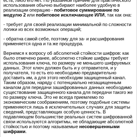
есть, либо его нет. По указанной причине для практического
использования обычно выбирают наиболее удобную в
реализации операцию -
побитовое суммирование по
модулю 2
или
побитовое исключающее ИЛИ
, так как она:
- требует для своей реализации минимальной по сложности
логики из всех возможных операций;
- обратна самой себе, поэтому для за- и расшифрования
применяется одна и та же процедура.
Вернемся к вопросу об абсолютной стойкости шифров: как
было отмечено ранее, абсолютно стойкие шифры требуют
использования ключа, по размеру не меньшего шифруемых
данных. Этот ключ должен быть и у отправителя, и у
получателя, то есть его необходимо предварительно
доставить им, а для этого необходим защищенный канал.
Таким образом, наряду с потенциально незащищенным
каналом для передачи зашифрованных данных необходимо
существование защищенного канала для передачи такого же
по размеру ключа. Это не всегда приемлемо по
экономическим соображениям, поэтому подобные системы
применяются лишь в исключительных случаях для защиты
сведений, представляющих особую ценность. В
подавляющем большинстве реальных систем шифрованной
связи используются алгоритмы, не обладающие абсолютной
стойкостью и поэтому называемые
несовершенными
шифрами
.