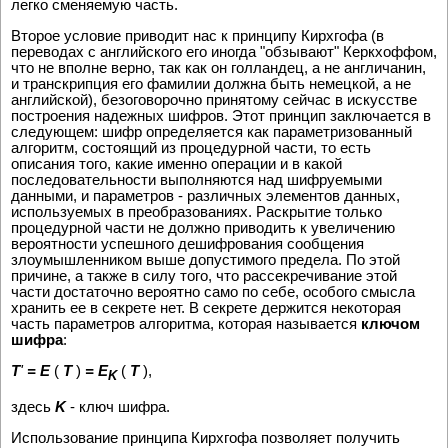
легко сменяемую часть.
Второе условие приводит нас к принципу Кирхгофа (в
переводах с английского его иногда "обзывают" Керкхоффом,
что не вполне верно, так как он голландец, а не англичанин,
и транскрипция его фамилии должна быть немецкой, а не
английской), безоговорочно принятому сейчас в искусстве
построения надежных шифров. Этот принцип заключается в
следующем: шифр определяется как параметризованный
алгоритм, состоящий из процедурной части, то есть
описания того, какие именно операции и в какой
последовательности выполняются над шифруемыми
данными, и параметров - различных элементов данных,
используемых в преобразованиях. Раскрытие только
процедурной части не должно приводить к увеличению
вероятности успешного дешифрования сообщения
злоумышленником выше допустимого предела. По этой
причине, а также в силу того, что рассекречивание этой
части достаточно вероятно само по себе, особого смысла
хранить ее в секрете нет. В секрете держится некоторая
часть параметров алгоритма, которая называется
ключом
шифра
:
T
'
= E
(
T
)
= E
(
T
),
K
здесь
K
- ключ шифра.
Использование принципа Кирхгофа позволяет получить