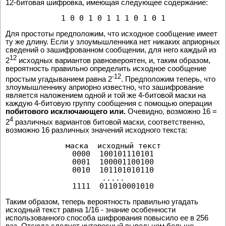
12-битовая шифровка, имеющая следующее содержание:
1 0 0 1 0 1 1 1 0 1 0 1
Для простоты предположим, что исходное сообщение имеет
ту же длину. Если у злоумышленника нет никаких априорных
сведений о зашифрованном сообщении, для него каждый из
12
2
исходных вариантов равновероятен, и, таким образом,
вероятность правильно определить исходное сообщение
-12
простым угадыванием равна 2
. Предположим теперь, что
злоумышленнику априорно известно, что зашифрование
является наложением одной и той же 4-битовой маски на
каждую 4-битовую группу сообщения с помощью операции
побитового исключающего или.
Очевидно, возможно 16 =
4
2
различных вариантов битовой маски, соответственно,
возможно 16 различных значений исходного текста:
маска  исходный текст

0000  100101110101

0001  100001100100

0010  101101010110

.....

1111  011010001010
Таким образом, теперь вероятность правильно угадать
исходный текст равна 1/16 - знание особенности
использованного способа шифрования повысило ее в 256
раз. Отсюда следует интересный вывод: чем больше