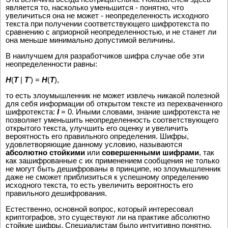
является то, насколько уменьшится - понятно, что
увеличиться она не может - неопределенность исходного
текста при получении соответствующего шифротекста по
сравнению с априорной неопределенностью, и не станет ли
она меньше минимально допустимой величины.
В наилучшем для разработчиков шифра случае обе эти
неопределенности равны:
H
(
T
|
T
'
) =
H
(
T
),
то есть злоумышленник не может извлечь никакой полезной
для себя информации об открытом тексте из перехваченного
шифротекста:
I
= 0. Иными словами, знание шифротекста не
позволяет уменьшить неопределенность соответствующего
открытого текста, улучшить его оценку и увеличить
вероятность его правильного определения. Шифры,
удовлетворяющие данному условию, называются
абсолютно стойкими
или
совершенными шифрами
, так
как зашифрованные с их применением сообщения не только
не могут быть дешифрованы в принципе, но злоумышленник
даже не сможет приблизиться к успешному определению
исходного текста, то есть увеличить вероятность его
правильного дешифрования.
Естественно, основной вопрос, который интересовал
криптографов, это существуют ли на практике абсолютно
стойкие шифры. Специалистам было интуитивно понятно,