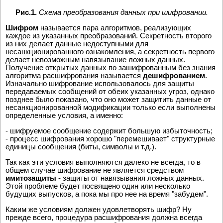
Рис.1.
Схема преобразования данных при шифровании.
Шифром
называется пара алгоритмов, реализующих
каждое из указанных преобразований. Секретность второго
из них делает данные недоступными для
несанкционированного ознакомления, а секретность первого
делает невозможным навязывание ложных данных.
Получение открытых данных по зашифрованным без знания
алгоритма расшифрования называется
дешифрованием
.
Изначально шифрование использовалось для защиты
передаваемых сообщений от обеих указанных угроз, однако
позднее было показано, что оно может защитить данные от
несанкционированной модификации только если выполнены
определенные условия, а именно:
- шифруемое сообщение содержит большую избыточность;
- процесс шифрования хорошо "перемешивает" структурные
единицы сообщения (биты, символы и т.д.).
Так как эти условия выполняются далеко не всегда, то в
общем случае шифрование не является средством
имитозащиты
- защиты от навязывания ложных данных.
Этой проблеме будет посвящено один или несколько
будущих выпусков, а пока мы про нее на время "забудем".
Каким же условиям должен удовлетворять шифр? Ну
прежде всего, процедура расшифрования должна всегда