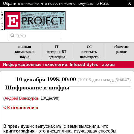
Обратите внимание, что новости можно получать по RSS.
X
главная
IT
CC
общество
космос/авиа
история ВТ
почитать
разное
наука
демосцена
посмотреть
Информационные технологии
,
Infused Bytes - архив
10 декабря 1998, 00:00
(10103 дня назад, №6047)
Шифрование и шифры
(
Андрей Винокуров
, 10/Дек/98)
< К оглавлению
В предыдущих выпусках мы с вами выяснили, что
криптография
- это дисциплина, изучающая способы