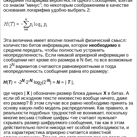
ожидания логарифма вероятности одного сообщения, взятая
со знаком "минус"; по некоторым соображениям в качестве
основания логарифма удобно выбрать 2:
Эта величина имеет вполне понятный физический смысл:
количество битов информации, которое
необходимо
в
среднем передать, чтобы полностью устранить
неопределенность. Если никакой априорной информации о
сообщении нет кроме его размера в N бит, то все возможные
N
из 2
вариантов считаются равновероятными и тогда
неопределенность сообщения равна его размеру:
N
-
N
-
N
H
(
T
) = -2
·2
·log
(2
) =
N
= |
T
|,
2
где через |
X
| обозначен размер блока данных
X
в битах. А
если об исходном тексте неизвестно вообще ничего, даже
его размер? В этом случае все равно необходимо принять за
основу какую-либо модель распределения. Как правило, в
реальности подобных трудностей не возникает, поскольку
многие весьма стойкие шифры <не считают нужным>
скрывать размер шифруемого сообщения, так как в этом
действительно почти никогда нет особой необходимости, и
эта характеристика априорно считается известной