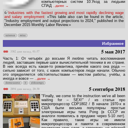
компьютерных систем 10.Уход за людьми
СПАД
...далее
Industries with the fastest growing and most rapidly declining wage
and salary employment
: «This table also can be found in the article,
"Industry employment and output projections to 2024," published in the
December 2015 Monthly Labor Review.»
science
misc
Избранное
5 мая 2017
3382 дня назад, 01:57
Часть 1: От четырёх до восьми Я люблю читать воспоминания
людей, заставших первые шаги вычислительной техники в их стране.
В них всегда есть какая-то романтика, причём какого она рода —
сильно зависит от того, с каких компьютеров люди начали. Обычно
это определяется обстоятельствами — местом работы, учёбы, а
иногда и вовсе —
...далее
demoscene
it
oldcomps
5 сентября 2018
2894 дня назад, 20:30
"Finally, we come to the instruction we've all been
waiting for – SEX!" / из статьи про
микропроцессор CDP1802 / В начале 1970-х в
США были весьма популярны простые
электронные игры типа Pong (в СССР их
аналоги появились в продаже через 5-10 лет).
Как правило, такие игры не имели
микропроцессора и памяти в современном
понимании этих слов, а строились на жёсткой