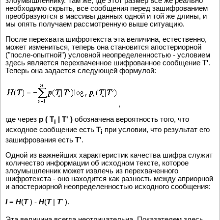
злоумышленнику. Там же, где этот размер все же реально
необходимо скрыть, все сообщения перед зашифрованием
преобразуются в массивы данных одной и той же длины, и
мы опять получаем рассмотренную выше ситуацию.
После перехвата шифротекста эта величина, естественно,
может измениться, теперь она становится апостериорной
("после-опытной") условной неопределенностью - условием
здесь является перехваченное шифрованное сообщение T
'
.
Теперь она задается следующей формулой:
,
где через
p ( T
| T' )
обозначена вероятность того, что
i
исходное сообщение есть
T
при условии, что результат его
i
зашифрования есть
T'
.
Одной из важнейших характеристик качества шифра служит
количество информации об исходном тексте, которое
злоумышленник может извлечь из перехваченного
шифротекста - оно находится как разность между априорной
и апостериорной неопределенностью исходного сообщения:
I
=
H
(
T
) -
H
(
T
|
T
'
).
Эта величина всегда неотрицательна. Показателем здесь