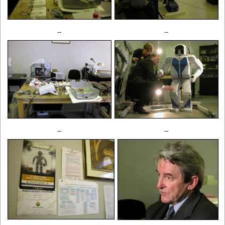
--
--
--
--