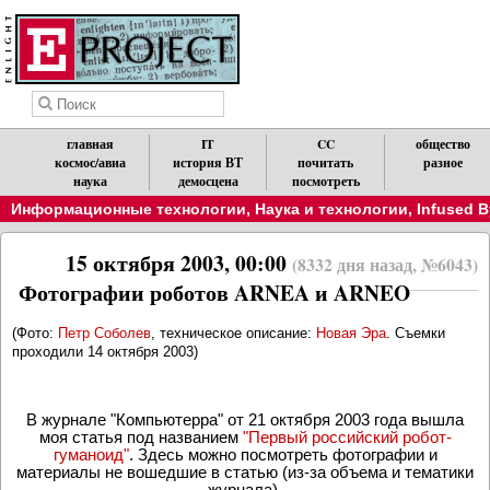
главная
IT
CC
общество
космос/авиа
история ВТ
почитать
разное
наука
демосцена
посмотреть
Информационные технологии
,
Наука и технологии
,
Infused B
15 октября 2003, 00:00
(8332 дня назад, №6043)
Фотографии роботов ARNEA и ARNEO
(Фото
:
Петр Соболев
, техническое описание
:
Новая Эра
.
Съемки
проходили 14 октября 2003
)
В
журнале "Компьютерра" от 21 октября 2003 года вышла
моя статья под названием
"Первый российский робот-
гуманоид"
. Здесь можно посмотреть фотографии и
материалы не вошедшие в статью (из-за объема и тематики
журнала).