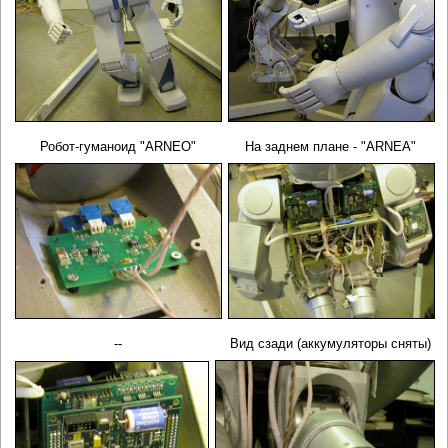
Робот-гуманоид "
ARNEO
"
На заднем плане - "
ARNEA"
--
Вид сзади (аккумуляторы сняты)