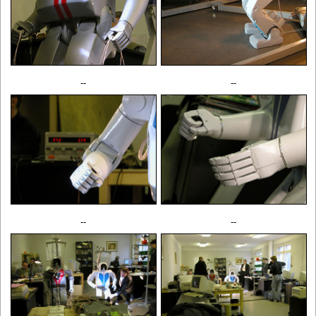
--
--
--
--