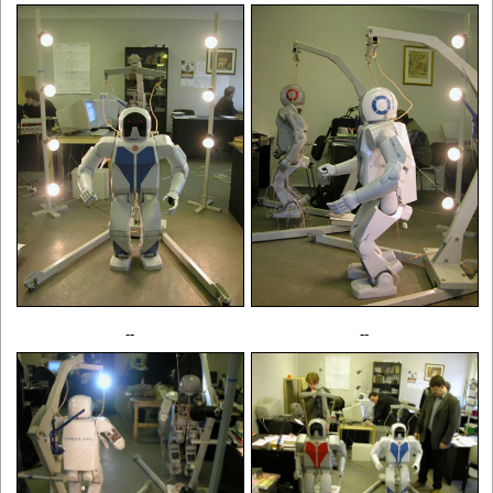
--
--