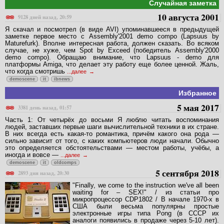
Случайная заметка
10 августа 2001
9128 дней назад, 20:59
Я скачал и посмотрел (в виде AVI) упоминавшееся в предыдущей
заметке первое место с Assembly'2001 demo compo (Lapsuus by
Maturefurk). Вполне интересная работа, должен сказать. Во всяком
случае, не хуже, чем Spot by Exceed (победитель Assembly'2000
demo compo). Обращаю внимание, что Lapsuus - demo для
платформы Amiga, что делает эту работу еще более ценной. Жаль,
что когда смотришь
...далее
demoscene
it
ibnews
Избранное
5 мая 2017
3381 день назад, 01:57
Часть 1: От четырёх до восьми Я люблю читать воспоминания
людей, заставших первые шаги вычислительной техники в их стране.
В них всегда есть какая-то романтика, причём какого она рода —
сильно зависит от того, с каких компьютеров люди начали. Обычно
это определяется обстоятельствами — местом работы, учёбы, а
иногда и вовсе —
...далее
demoscene
it
oldcomps
5 сентября 2018
2893 дня назад, 20:30
"Finally, we come to the instruction we've all been
waiting for – SEX!" / из статьи про
микропроцессор CDP1802 / В начале 1970-х в
США были весьма популярны простые
электронные игры типа Pong (в СССР их
аналоги появились в продаже через 5-10 лет).