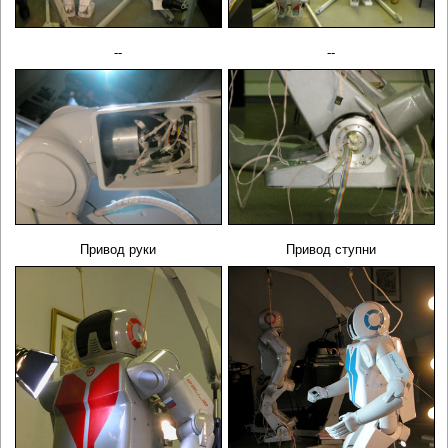
--
--
Привод руки
Привод ступни