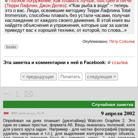
Полное погружение. Как плавать лучше, быстрее и легче
(Терри Лафлин, Джон Делвз)
: «“Как рыба в воде” – теперь
это о вас. Люди, освоившие методику Терри Лафлина Total
Immersion, способны плавать без устали часами, получая
наслаждение от каждого своего движения. В этой книге вы
найдете объяснения и упражнения, которые шаг за шагом
приведут вас к хорошей технике, от которой, по слова...»
Опубликовано:
Пётр Соболев
books
Эта заметка и комментарии к ней в Facebook:
ссылка
< предыдущая
Почитать
следующая >
Случайная заметка
9 апреля 2002
8885 дней назад, 12:34
Опробовал на днях планшет (дигитайзер) Watcom Graphire 2. Это
один из самых простых, формата A6. Вещь оказалась полезной, хотя
для узкого круга задач. Например - для чистки фотографий (провода
удалить ненужные и т.п.), для выделения контуров вокруг объекта,
для простых рисунков (еще бы рисовать уметь :), для создания