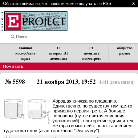
Обратите внимание, что новости можно получать по RSS.
X
главная
IT
CC
общество
космос/авиа
история ВТ
почитать
разное
наука
демосцена
посмотреть
Почитать
№ 5598
21 ноября 2013, 19:52
(4641 день назад)
Хорошая книжка по плаванию.
Единственно, по существу там где-то
примерно первая треть. А больше
половины (ну, не считая описания
упражнений) - повторение одних и тех
же фраз и мыслей с переставлением
туда-сюда слов (а-ля телеканал "Discovery").