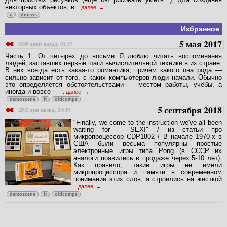
векторных объектов, в
...далее
it
ibnews
Избранное
5 мая 2017
3380 дней назад, 01:57
Часть 1: От четырёх до восьми Я люблю читать воспоминания
людей, заставших первые шаги вычислительной техники в их стране.
В них всегда есть какая-то романтика, причём какого она рода —
сильно зависит от того, с каких компьютеров люди начали. Обычно
это определяется обстоятельствами — местом работы, учёбы, а
иногда и вовсе —
...далее
demoscene
it
oldcomps
5 сентября 2018
2892 дня назад, 20:30
"Finally, we come to the instruction we've all been
waiting for – SEX!" / из статьи про
микропроцессор CDP1802 / В начале 1970-х в
США были весьма популярны простые
электронные игры типа Pong (в СССР их
аналоги появились в продаже через 5-10 лет).
Как правило, такие игры не имели
микропроцессора и памяти в современном
понимании этих слов, а строились на жёсткой
...далее
demoscene
it
oldcomps