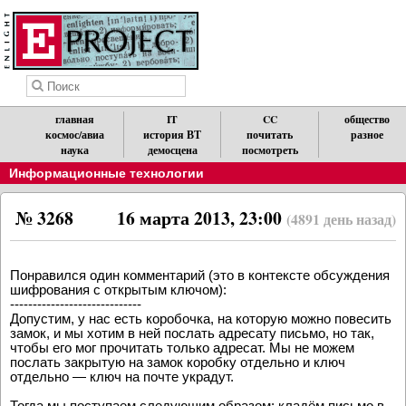
главная
IT
CC
общество
космос/авиа
история ВТ
почитать
разное
наука
демосцена
посмотреть
Информационные технологии
№ 3268
16 марта 2013, 23:00
(4891 день назад)
Понравился один комментарий (это в контексте обсуждения
шифрования с открытым ключом):
-----------------------------
Допустим, у нас есть коробочка, на которую можно повесить
замок, и мы хотим в ней послать адресату письмо, но так,
чтобы его мог прочитать только адресат. Мы не можем
послать закрытую на замок коробку отдельно и ключ
отдельно — ключ на почте украдут.
Тогда мы поступаем следующим образом: кладём письмо в