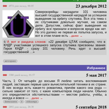
23 декабря 2012
4974 дня назад, 00:05
Северокорейцы наградили 101 человека
высшей государственной наградой за успешное
выведение на орбиту спутника. Вся эта тема с
их спутниками довольно мутная, на самом
деле. Допустим, сейчас факт выведения на
орбиту все признали и вопросов вроде как нет.
Но это далеко не первая их попытка запуска, и
вот в этом плане есть
...далее
А вот и раздача слонов
: «22 декабря ЦТАК сообщило, что в
КНДР участникам успешного запуска спутника присвоены звания
Героя КНДР - сразу 101 человеку. Речь идет о высшей
государственной …»
aerospace
Избранное
5 мая 2017
3380 дней назад, 01:57
Часть 1: От четырёх до восьми Я люблю читать воспоминания
людей, заставших первые шаги вычислительной техники в их стране.
В них всегда есть какая-то романтика, причём какого она рода —
сильно зависит от того, с каких компьютеров люди начали. Обычно
это определяется обстоятельствами — местом работы, учёбы, а
иногда и вовсе —
...далее
demoscene
it
oldcomps
5 сентября 2018
2892 дня назад, 20:30