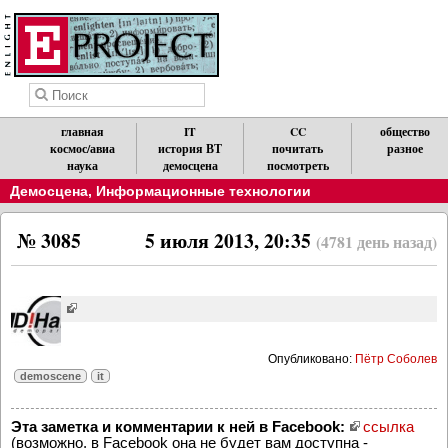
главная
IT
CC
общество
космос/авиа
история ВТ
почитать
разное
наука
демосцена
посмотреть
Демосцена
,
Информационные технологии
№ 3085
5 июля 2013, 20:35
(4781 день назад)
Опубликовано:
Пётр Соболев
demoscene
it
Эта заметка и комментарии к ней в Facebook:
ссылка
(возможно, в Facebook она не будет вам доступна -