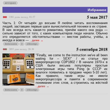
aerospace
Избранное
5 мая 2017
3381 день назад, 01:57
Часть 1: От четырёх до восьми Я люблю читать воспоминания
людей, заставших первые шаги вычислительной техники в их стране.
В них всегда есть какая-то романтика, причём какого она рода —
сильно зависит от того, с каких компьютеров люди начали. Обычно
это определяется обстоятельствами — местом работы, учёбы, а
иногда и вовсе —
...далее
demoscene
it
oldcomps
5 сентября 2018
2893 дня назад, 20:30
"Finally, we come to the instruction we've all been
waiting for – SEX!" / из статьи про
микропроцессор CDP1802 / В начале 1970-х в
США были весьма популярны простые
электронные игры типа Pong (в СССР их
аналоги появились в продаже через 5-10 лет).
Как правило, такие игры не имели
микропроцессора и памяти в современном
понимании этих слов, а строились на жёсткой
...далее
demoscene
it
oldcomps