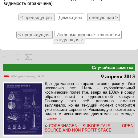
видимость ограничена)
< предыдущая
Демосцена
следующая >
< предыдущая
Информационные технологии
следующая >
Случайная заметка
9 апреля 2013
4868 дней назад, 04:28
Два датчанина в гараже строят ракету. Уже
несколько лет. Цель - суборбитальный
космический полёт (т.е. вверх на 100км и сразу
обратно вниз) в одноместной капсуле.
Поначалу это всё довольно смешно
выглядело, но на текущий момент смотрится
уже весьма серьезно. Рекомендую посмотреть
видео с испытаниями двигателя на стенде:
...далее
COPENHAGEN SUBORBITALS - OPEN
SOURCE AND NON PROFIT SPACE