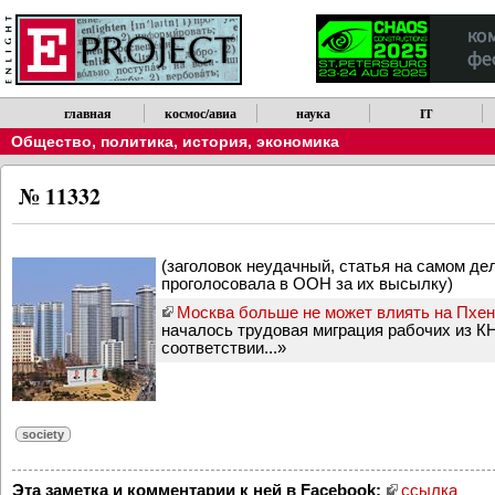
главная
космос/авиа
наука
IT
Общество, политика, история, экономика
№ 11332
(заголовок неудачный, статья на самом дел
проголосовала в ООН за их высылку)
Москва больше не может влиять на Пхе
началось трудовая миграция рабочих из КН
соответствии...»
society
Эта заметка и комментарии к ней в Facebook:
ссылка