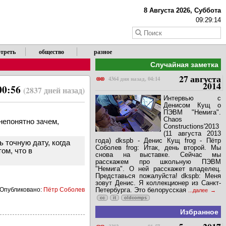
8 Августа 2026, Суббота
09:29:15
треть
общество
разное
Случайная заметка
27 августа
4364 дня назад, 04:14
2014
00:56
(2837 дней назад)
Интервью с
Денисом Кущ о
ПЭВМ "Немига".
Chaos
 непонятно зачем,
Constructions'2013
(11 августа 2013
года) dkspb - Денис Кущ frog - Пётр
ть точную дату, когда
Соболев frog: Итак, день второй. Мы
ом, что в
снова на выставке. Сейчас мы
расскажем про школьную ПЭВМ
"Немига". О ней расскажет владелец.
Представься пожалуйста! dkspb: Меня
зовут Денис. Я коллекционер из Санкт-
Опубликовано:
Пётр Соболев
Петербурга. Это белорусская
...далее
cc
it
oldcomps
Избранное