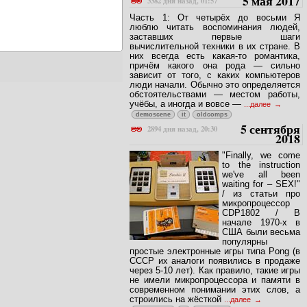
5 мая 2017
3382 дня назад, 01:57
Часть 1: От четырёх до восьми Я
люблю читать воспоминания людей,
заставших первые шаги
вычислительной техники в их стране. В
них всегда есть какая-то романтика,
причём какого она рода — сильно
зависит от того, с каких компьютеров
люди начали. Обычно это определяется
обстоятельствами — местом работы,
учёбы, а иногда и вовсе —
...далее
demoscene
it
oldcomps
5 сентября
2894 дня назад, 20:30
2018
"Finally, we come
to the instruction
we've all been
waiting for – SEX!"
/ из статьи про
микропроцессор
CDP1802 / В
начале 1970-х в
США были весьма
популярны
простые электронные игры типа Pong (в
СССР их аналоги появились в продаже
через 5-10 лет). Как правило, такие игры
не имели микропроцессора и памяти в
современном понимании этих слов, а
строились на жёсткой
...далее