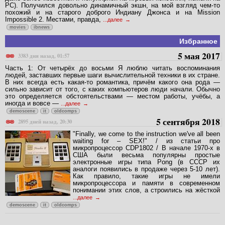
PC). Получился довольно динамичный экшн, на мой взгляд чем-то
похожий и на старого доброго Индиану Джонса и на Mission
Impossible 2. Местами, правда,
...далее
movies
ibnews
Избранное
5 мая 2017
3383 дня назад, 01:57
Часть 1: От четырёх до восьми Я люблю читать воспоминания
людей, заставших первые шаги вычислительной техники в их стране.
В них всегда есть какая-то романтика, причём какого она рода —
сильно зависит от того, с каких компьютеров люди начали. Обычно
это определяется обстоятельствами — местом работы, учёбы, а
иногда и вовсе —
...далее
demoscene
it
oldcomps
5 сентября 2018
2895 дней назад, 20:30
"Finally, we come to the instruction we've all been
waiting for – SEX!" / из статьи про
микропроцессор CDP1802 / В начале 1970-х в
США были весьма популярны простые
электронные игры типа Pong (в СССР их
аналоги появились в продаже через 5-10 лет).
Как правило, такие игры не имели
микропроцессора и памяти в современном
понимании этих слов, а строились на жёсткой
...далее
demoscene
it
oldcomps