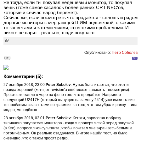
же тогда, если ты покупал недешёвый монитор, то покупал
вещь (тоже самое касалось более ранних CRT NEC'ов,
которые и сейчас народ бережёт).
Сейчас же, если посмотреть что продаётся - сплошь и рядом
дорогие мониторы с мерцающей ШИМ подсветкой, с какими-
то засветами и затемнениями, со всякими проблемами. И
никого не парит - реально, люди покупают.
Опубликовано:
Пётр Соболев
it
5C
Комментарии (5):
27 октября 2018, 23:00
Peter Sobolev
: Ну как бы считается, что этот и
правда хороший (хотя, от revision'а ещё может зависеть - посмотрим).
Просто это капля в море на фоне того, что продаётся. Например
следующий U2417H (который выпущен на замену 2414) уже имеет какие-
то проблемы с засветами по краям из-за того, что там убрали рамку - типа
модно, молодёжно.
28 октября 2018, 02:01
Peter Sobolev
: Кстати, зарисовка к образу
типичного покупателя монитора - когда я проверял свой перед покупкой
(в Кее), попросил консультанта, чтобы показал мне экран весь белым, а
потом чёрным. Он реально озадачился. В итоге нашёл тест, но было
очевидно, что о таком просят редко.