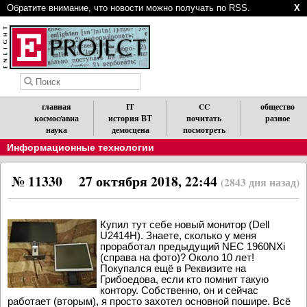
Обратите внимание, что новости можно получать по RSS.
X
главная
IT
CC
общество
космос/авиа
история ВТ
почитать
разное
наука
демосцена
посмотреть
Информационные технологии
№ 11330
27 октября 2018, 22:44
(2843 дня назад)
Купил тут себе новый монитор (Dell
U2414H). Знаете, сколько у меня
проработал предыдущий NEC 1960NXi
(справа на фото)? Около 10 лет!
Покупался ещё в Реквизите на
Грибоедова, если кто помнит такую
контору. Собственно, он и сейчас
работает (вторым), я просто захотел основной пошире. Всё