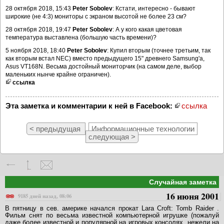
28 октября 2018, 15:43
Peter Sobolev
: Кстати, интересно - бывают
широкие (не 4:3) мониторы с экраном высотой не более 23 см?
28 октября 2018, 19:47
Peter Sobolev
: А у кого какая цветовая
температура выставлена (большую часть времени)?
5 ноября 2018, 18:40
Peter Sobolev
: Купил вторым (точнее третьим, так
как вторым встал NEC) вместо предыдущего 15" древнего Samsung'a,
Asus VT168N. Весьма достойный мониторчик (на самом деле, выбор
маленьких нынче крайне ограничен).
ссылка
Эта заметка и комментарии к ней в Facebook:
ссылка
< предыдущая
Информационные технологии
следующая >
Случайная заметка
16 июня 2001
9185 дней назад, 08:06
В пятницу в сев. америке начался прокат Lara Croft: Tomb Raider .
Фильм снят по весьма известной компьютерной игрушке (пожалуй
даже более известной и популярной на игровых консолях, нежели на