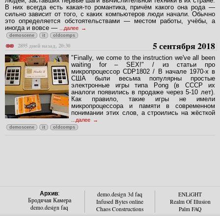
людей, заставших первые шаги вычислительной техники в их стране.
В них всегда есть какая-то романтика, причём какого она рода —
сильно зависит от того, с каких компьютеров люди начали. Обычно
это определяется обстоятельствами — местом работы, учёбы, а
иногда и вовсе —
...далее
demoscene
it
oldcomps
5 сентября 2018
2895 дней назад, 20:30
"Finally, we come to the instruction we've all been
waiting for – SEX!" / из статьи про
микропроцессор CDP1802 / В начале 1970-х в
США были весьма популярны простые
электронные игры типа Pong (в СССР их
аналоги появились в продаже через 5-10 лет).
Как правило, такие игры не имели
микропроцессора и памяти в современном
понимании этих слов, а строились на жёсткой
...далее
demoscene
it
oldcomps
Архив
:
demo.design 3d faq
ENLiGHT
Бродячая Камера
Infused Bytes online
Realm Of Illusion
demo.design faq
Chaos Constructions
Palm FAQ