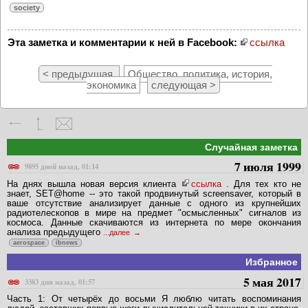
society
Эта заметка и комментарии к ней в Facebook:
ссылка
< предыдущая
Общество, политика, история,
экономика
следующая >
Случайная заметка
7 июля 1999
9895 дней назад, 01:14
На днях вышла новая версия клиента
ссылка
. Для тех кто не
знает, SET@home -- это такой продвинутый screensaver, который в
ваше отсутствие анализирует данные с одного из крупнейших
радиотелескопов в мире на предмет "осмысленных" сигналов из
космоса. Данные скачиваются из интернета по мере окончания
анализа предыдущего
...далее
aerospace
ibnews
Избранное
5 мая 2017
3383 дня назад, 01:57
Часть 1: От четырёх до восьми Я люблю читать воспоминания