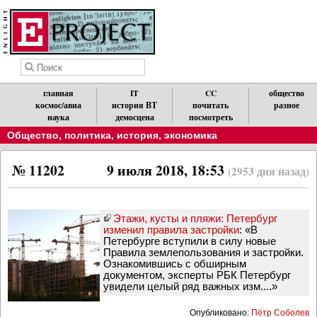
главная
IT
CC
общество
космос/авиа
история ВТ
почитать
разное
наука
демосцена
посмотреть
Общество, политика, история, экономика
№ 11202
9 июля 2018, 18:53
(2953 дня назад)
Этажи, кусты и пляжи: Петербург
изменил правила застройки
: «В
Петербурге вступили в силу новые
Правила землепользования и застройки.
Ознакомившись с обширным
документом, эксперты РБК Петербург
увидели целый ряд важных изм....»
Опубликовано:
Пётр Соболев