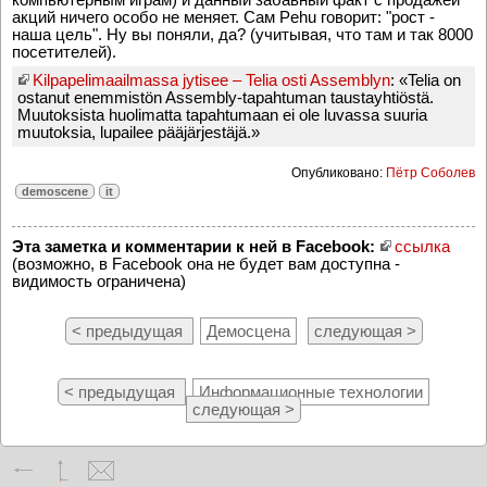
акций ничего особо не меняет. Сам Pehu говорит: "рост -
наша цель". Ну вы поняли, да? (учитывая, что там и так 8000
посетителей).
Kilpapelimaailmassa jytisee – Telia osti Assemblyn
: «Telia on
ostanut enemmistön Assembly-tapahtuman taustayhtiöstä.
Muutoksista huolimatta tapahtumaan ei ole luvassa suuria
muutoksia, lupailee pääjärjestäjä.»
Опубликовано:
Пётр Соболев
demoscene
it
Эта заметка и комментарии к ней в Facebook:
ссылка
(возможно, в Facebook она не будет вам доступна -
видимость ограничена)
< предыдущая
Демосцена
следующая >
< предыдущая
Информационные технологии
следующая >