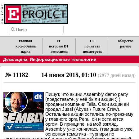
главная
IT
CC
общество
космос/авиа
история ВТ
почитать
разное
наука
демосцена
посмотреть
Демосцена
,
Информационные технологии
№ 11182
14 июня 2018, 01:10
(2977 дней назад)
Пишут, что акции Assembly demo party
(представьте, у неё были акции :) )
проданы компании Telia. Свои акции ей
продал Jussi (Abyss / Future Crew).
Остальные акции остались по-прежнему
у главного орга Pehu, он и останется
оргом. В принципе, на мой взгляд,
Assembly уже кончилась (там давно уже
основная тематика - турниры по
компьютерным играм) и данный забавный факт с продажей