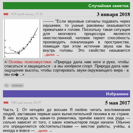
Случайная заметка
3 января 2018
3139 дней назад, 17:19
--------- "Если звуковые сигналы подавать через
наушники, то ушные раковины оказываются
прижатыми к голове. Поскольку такая ситуация
для мозгового процессора является
неестественной, человек теряет способность
производить локализацию в пространстве,
помещая при этом источник звука как бы
внутрь головы. Это свойство называется
...далее
Основы психоакустики
: «Природа дала нам ноги и руки, чтобы
спасаться и защищаться - а мы изобрели спорт. Природа дала нам
ощущение высоты, чтобы сортировать звуки окружающего мира - а
мы из�...»
it
science
Избранное
5 мая 2017
3382 дня назад, 01:57
Часть 1: От четырёх до восьми Я люблю читать воспоминания
людей, заставших первые шаги вычислительной техники в их стране.
В них всегда есть какая-то романтика, причём какого она рода —
сильно зависит от того, с каких компьютеров люди начали. Обычно
это определяется обстоятельствами — местом работы, учёбы, а
иногда и вовсе —
...далее