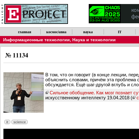
главная
космос/авиа
наука
IT
Информационные технологии
,
Наука и технологии
№ 11134
В том, что он говорит (в конце лекции, пе
объяснить словами, причём эта проблема с
обсуждается. Ещё шаг-другой вглубь и сло
Сильное обобщение. Как мозг познает су
искусственному интеллекту 19.04.2018 (
it
science