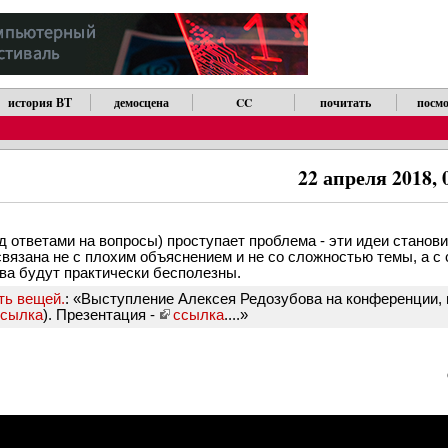
история ВТ
демосцена
CC
почитать
посмо
22 апреля 2018, 
ред ответами на вопросы) проступает проблема - эти идеи станов
вязана не с плохим объяснением и не со сложностью темы, а с с
ва будут практически бесполезны.
ть вещей.
: «Выступление Алексея Редозубова на конференции,
ссылка
). Презентация -
ссылка
....»