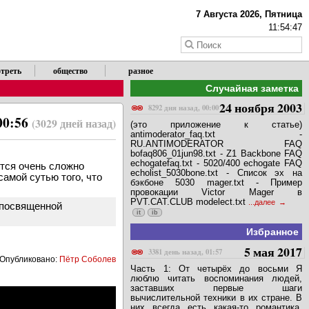
7 Августа 2026, Пятница
11:54:47
треть
общество
разное
Случайная заметка
24 ноября 2003
8292 дня назад, 00:00
00:56
(3029 дней назад)
(это приложение к статье)
antimoderator_faq.txt -
RU.ANTIMODERATOR FAQ
bofaq806_01jun98.txt - Z1 Backbone FAQ
echogatefaq.txt - 5020/400 echogate FAQ
ится очень сложно
echolist_5030bone.txt - Список эх на
амой сутью того, что
бэкбоне 5030 mager.txt - Пример
провокации Victor Mager в
PVT.CAT.CLUB modelect.txt
...далее
 посвященной
it
ib
Избранное
5 мая 2017
3381 день назад, 01:57
Опубликовано:
Пётр Соболев
Часть 1: От четырёх до восьми Я
люблю читать воспоминания людей,
заставших первые шаги
вычислительной техники в их стране. В
них всегда есть какая-то романтика,