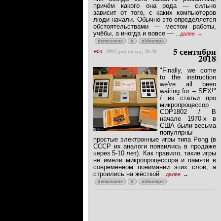
причём какого она рода — сильно
зависит от того, с каких компьютеров
люди начали. Обычно это определяется
обстоятельствами — местом работы,
учёбы, а иногда и вовсе —
...далее
demoscene
it
oldcomps
5 сентября
2893 дня назад, 20:30
2018
"Finally, we come
to the instruction
we've all been
waiting for – SEX!"
/ из статьи про
микропроцессор
CDP1802 / В
начале 1970-х в
США были весьма
популярны
простые электронные игры типа Pong (в
СССР их аналоги появились в продаже
через 5-10 лет). Как правило, такие игры
не имели микропроцессора и памяти в
современном понимании этих слов, а
строились на жёсткой
...далее
demoscene
it
oldcomps