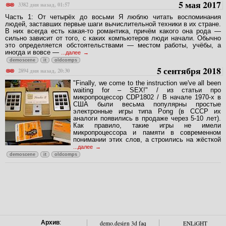
5 мая 2017
3382 дня назад, 01:57
Часть 1: От четырёх до восьми Я люблю читать воспоминания
людей, заставших первые шаги вычислительной техники в их стране.
В них всегда есть какая-то романтика, причём какого она рода —
сильно зависит от того, с каких компьютеров люди начали. Обычно
это определяется обстоятельствами — местом работы, учёбы, а
иногда и вовсе —
...далее
demoscene
it
oldcomps
5 сентября 2018
2894 дня назад, 20:30
"Finally, we come to the instruction we've all been
waiting for – SEX!" / из статьи про
микропроцессор CDP1802 / В начале 1970-х в
США были весьма популярны простые
электронные игры типа Pong (в СССР их
аналоги появились в продаже через 5-10 лет).
Как правило, такие игры не имели
микропроцессора и памяти в современном
понимании этих слов, а строились на жёсткой
...далее
demoscene
it
oldcomps
Архив
:
demo.design 3d faq
ENLiGHT