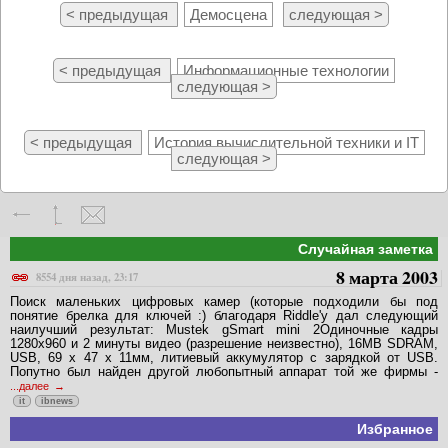
< предыдущая
Демосцена
следующая >
< предыдущая
Информационные технологии
следующая >
< предыдущая
История вычислительной техники и IT
следующая >
Случайная заметка
8 марта 2003
8554 дня назад, 23:17
Поиск маленьких цифровых камер (которые подходили бы под
понятие брелка для ключей :) благодаря Riddle'y дал следующий
наилучший результат: Mustek gSmart mini 2Одиночные кадры
1280x960 и 2 минуты видео (разрешение неизвестно), 16MB SDRAM,
USB, 69 x 47 x 11мм, литиевый аккумулятор с зарядкой от USB.
Попутно был найден другой любопытный аппарат той же фирмы -
...далее
it
ibnews
Избранное