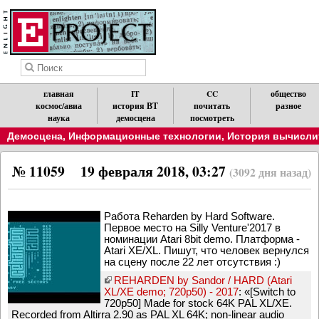
главная
IT
CC
общество
космос/авиа
история ВТ
почитать
разное
наука
демосцена
посмотреть
Демосцена
,
Информационные технологии
,
История вычислит
№ 11059
19 февраля 2018, 03:27
(3092 дня назад)
Работа Reharden by Hard Software.
Первое место на Silly Venture'2017 в
номинации Atari 8bit demo. Платформа -
Atari XE/XL. Пишут, что человек вернулся
на сцену после 22 лет отсутствия :)
REHARDEN by Sandor / HARD (Atari
XL/XE demo; 720p50) - 2017
: «[Switch to
720p50] Made for stock 64K PAL XL/XE.
Recorded from Altirra 2.90 as PAL XL 64K; non-linear audio