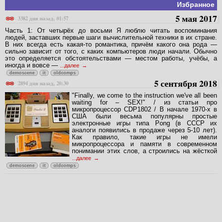
Избранное
5 мая 2017
3382 дня назад, 01:57
Часть 1: От четырёх до восьми Я люблю читать воспоминания
людей, заставших первые шаги вычислительной техники в их стране.
В них всегда есть какая-то романтика, причём какого она рода —
сильно зависит от того, с каких компьютеров люди начали. Обычно
это определяется обстоятельствами — местом работы, учёбы, а
иногда и вовсе —
...далее
demoscene
it
oldcomps
5 сентября 2018
2894 дня назад, 20:30
"Finally, we come to the instruction we've all been
waiting for – SEX!" / из статьи про
микропроцессор CDP1802 / В начале 1970-х в
США были весьма популярны простые
электронные игры типа Pong (в СССР их
аналоги появились в продаже через 5-10 лет).
Как правило, такие игры не имели
микропроцессора и памяти в современном
понимании этих слов, а строились на жёсткой
...далее
demoscene
it
oldcomps