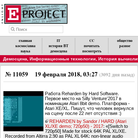
главная
IT
CC
общество
космос/авиа
история ВТ
почитать
разное
наука
демосцена
посмотреть
Демосцена
,
Информационные технологии
,
История вычислит
№ 11059
19 февраля 2018, 03:27
(3092 дня назад)
Работа Reharden by Hard Software.
Первое место на Silly Venture'2017 в
номинации Atari 8bit demo. Платформа -
Atari XE/XL. Пишут, что человек вернулся
на сцену после 22 лет отсутствия :)
REHARDEN by Sandor / HARD (Atari
XL/XE demo; 720p50) - 2017
: «[Switch to
720p50] Made for stock 64K PAL XL/XE.
Recorded from Altirra 2.90 as PAL XL 64K; non-linear audio