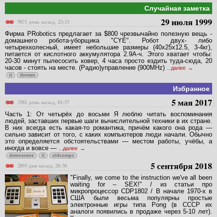
Случайная заметка
29 июля 1999
9871 день назад, 23:13
Фирма PRobotics предлагает за $800 чрезвычайно полезную вещь -
домашнего робота-уборщика "CYE". Робот двух- либо
четырехколесный, имеет небольшие размеры (40x25x12.5, 3-4кг),
питается от кислотного аккумулятора 2.9А-ч. Этого хватает чтобы:
20-30 минут пылесосить ковер, 4 часа просто ездить туда-сюда, 20
часов - стоять на месте. (Радио)управление (900MHz)
...далее
it
ibnews
Избранное
5 мая 2017
3381 день назад, 01:57
Часть 1: От четырёх до восьми Я люблю читать воспоминания
людей, заставших первые шаги вычислительной техники в их стране.
В них всегда есть какая-то романтика, причём какого она рода —
сильно зависит от того, с каких компьютеров люди начали. Обычно
это определяется обстоятельствами — местом работы, учёбы, а
иногда и вовсе —
...далее
demoscene
it
oldcomps
5 сентября 2018
2893 дня назад, 20:30
"Finally, we come to the instruction we've all been
waiting for – SEX!" / из статьи про
микропроцессор CDP1802 / В начале 1970-х в
США были весьма популярны простые
электронные игры типа Pong (в СССР их
аналоги появились в продаже через 5-10 лет).