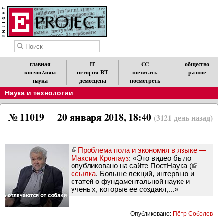
главная
IT
CC
общество
космос/авиа
история ВТ
почитать
разное
наука
демосцена
посмотреть
Наука и технологии
№ 11019
20 января 2018, 18:40
(3121 день назад)
Проблема пола и экономия в языке —
Максим Кронгауз
: «Это видео было
опубликовано на сайте ПостНаука (
ссылка
. Больше лекций, интервью и
статей о фундаментальной науке и
ученых, которые ее создают,...»
Опубликовано:
Пётр Соболев