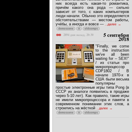
них всегда есть какая-то романтика,
причём какого она рода — сильно
зависит от того, с каких компьютеров
люди начали. Обычно это определяется
обстоятельствами — местом работы,
учёбы, а иногда и вовсе —
...далее
demoscene
it
oldcomps
5 сентября
2894 дня назад, 20:30
2018
"Finally, we come
to the instruction
we've all been
waiting for – SEX!"
/ из статьи про
микропроцессор
CDP1802 / В
начале 1970-х в
США были весьма
популярны
простые электронные игры типа Pong (в
СССР их аналоги появились в продаже
через 5-10 лет). Как правило, такие игры
не имели микропроцессора и памяти в
современном понимании этих слов, а
строились на жёсткой
...далее
demoscene
it
oldcomps