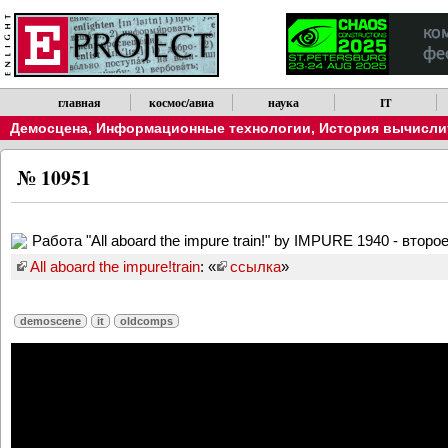
главная
космос/авиа
наука
IT
Демосцена
,
Информационные технологии
,
История вычислит
№ 10951
Работа "All aboard the impure train!" by IMPURE 1940 - вто
All aboard the impure!train
: «
ссылка
»
demoscene
it
oldcomps