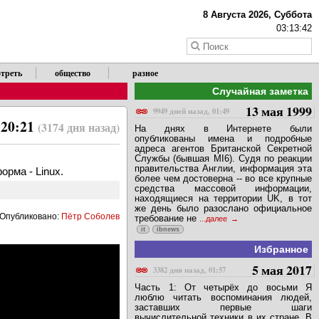
8 Августа 2026, Суббота
03:13:43
треть
общество
разное
Случайная заметка
13 мая 1999
9949 дней назад, 01:49
 20:21
(3174 дня назад)
На днях в Интернете были
опубликованы имена и подробные
адреса агентов Британской Секретной
Службы (бывшая MI6). Судя по реакции
правительства Англии, информация эта
орма - Linux.
более чем достоверна -- во все крупные
средства массовой информации,
находящиеся на территории UK, в тот
же день было разослано официальное
Опубликовано:
Пётр Соболев
требование не
...далее
it
ibnews
Избранное
5 мая 2017
3382 дня назад, 01:57
Часть 1: От четырёх до восьми Я
люблю читать воспоминания людей,
заставших первые шаги
вычислительной техники в их стране. В