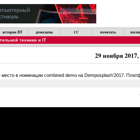
история ВТ
демосцена
CC
почитать
посмо
ельной техники и IT
29 ноября 2017,
рое место в номинации combined demo на Demposplash'2017. Платф