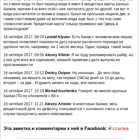
но у меня когда то был период когда я имел 4 кредитных карты разных
банков, причем 4-ю взял чтоб с нее заплатить долг по другой. так вот я
когда рассчитался со всеми и закрыл, бухал не просыхая недели две, и
таким счастливым даже не вспомню когда еще был. с тех пор само
словосочетание "кредитная карта" слышу примерно как "дверь в
преисподнюю"
16 октября 2017, 08:29
Leonid Klyuev
: Есть банки с человеческим лицом,
которые позволяют перенести дату начала расчетного периода на
удобное число, например, на 1 число месяца. Один, правда, такой знаю.
16 октября 2017, 09:56
Alexey Klimin
: Я не буду рекламировать райф, но
у них для всех все одинаково, никакой привязки к дате выпуска не
прослеживается.
16 октября 2017, 10:12
Dmitry Osipov
: Ну ненннаю... До чего сбер
ненавижу, аж кюшать не могу, так первая СМСка дней за 10 до даты,
вторая -- за два... И думать ничего не надо, всё написано.
16 октября 2017, 10:18
Michail Ivashenko
: Говорят, во многих крупных
банках ПО не обновляли с 60-х.
16 октября 2017, 11:21
Alexey Aristov
: в некоторых банках, весь
кредиточный долг, по дефолту, списывается с основного счета. в этом
случае просрочить ничего невозможно.
Эта заметка и комментарии к ней в Facebook:
ссылка