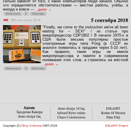
сильно зависит от того, с каких компьютеров люди начали. Обычно
это определяется обстоятельствами — местом работы, учёбы, а
иногда и вовсе —
...далее
demoscene
it
oldcomps
5 сентября 2018
2892 дня назад, 20:30
"Finally, we come to the instruction we've all been
waiting for – SEX!" / из статьи про
микропроцессор CDP1802 / В начале 1970-х в
США были весьма популярны простые
электронные игры типа Pong (в СССР их
аналоги появились в продаже через 5-10 лет).
Как правило, такие игры не имели
микропроцессора и памяти в современном
понимании этих слов, а строились на жёсткой
...далее
demoscene
it
oldcomps
Архив
:
demo.design 3d faq
ENLiGHT
Бродячая Камера
Infused Bytes online
Realm Of Illusion
demo.design faq
Chaos Constructions
Palm FAQ
Copyright (C)
Пётр Соболев
1997-2026
ENLiGHT Project