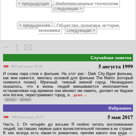
< предыдущая
Информационные технологии
следующая >
< предыдущая
Общество, политика, история,
экономика
следующая >
Случайная заметка
5 августа 1999
9863 дня назад, 03:28
И снова пара слов о фильме. На этот раз - Dark City.Идея фильма,
как мне кажется, явилась основой для фильма The Matrix (который
появился позже). Мрачный, темный земной город. Неожиданно
оказалось, что в жизнь людей вмешиваются инопланетяне -
останавливая ход времени они меняют им память, делают их беднее
или богаче, перестраивают город, а
...далее
movies
ibnews
Избранное
5 мая 2017
3380 дней назад, 01:57
Часть 1: От четырёх до восьми Я люблю читать воспоминания
людей, заставших первые шаги вычислительной техники в их стране.
В них всегда есть какая-то романтика, причём какого она рода —