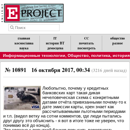
главная
IT
CC
общество
космос/авиа
история ВТ
почитать
разное
наука
демосцена
посмотреть
Информационные технологии
,
Общество, политика, история
№ 10891
16 октября 2017, 00:34
(3216 дней назад)
Любопытно, почему у кредитных
банковских карт такая дикая
нечеловеческая схема с конкретными
датами отчёта привязанными почему-то к
дате эмиссии карты, хрен знает как
рассчитываемыми льготными периодами
и т.п. (видел ветку на сотни комментов, где люди пытались
друг другу это объяснить - я вот в итоге тоже не уверен, что
понимаю всё до конца).
Это связано с попыткой банков повысить вероятность