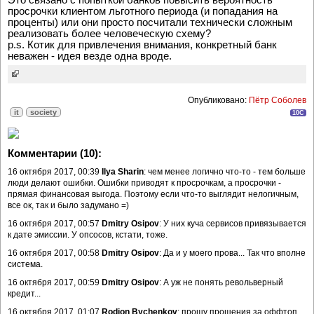
просрочки клиентом льготного периода (и попадания на
проценты) или они просто посчитали технически сложным
реализовать более человеческую схему?
p.s. Котик для привлечения внимания, конкретный банк
неважен - идея везде одна вроде.
Опубликовано:
Пётр Соболев
it
society
10C
Комментарии (10):
16 октября 2017, 00:39
Ilya Sharin
: чем менее логично что-то - тем больше
люди делают ошибки. Ошибки приводят к просрочкам, а просрочки -
прямая финансовая выгода. Поэтому если что-то выглядит нелогичным,
все ок, так и было задумано =)
16 октября 2017, 00:57
Dmitry Osipov
: У них куча сервисов привязывается
к дате эмиссии. У опсосов, кстати, тоже.
16 октября 2017, 00:58
Dmitry Osipov
: Да и у моего прова... Так что вполне
система.
16 октября 2017, 00:59
Dmitry Osipov
: А уж не понять револьверный
кредит...
16 октября 2017, 01:07
Rodion Bychenkov
: прощу прощения за оффтоп,