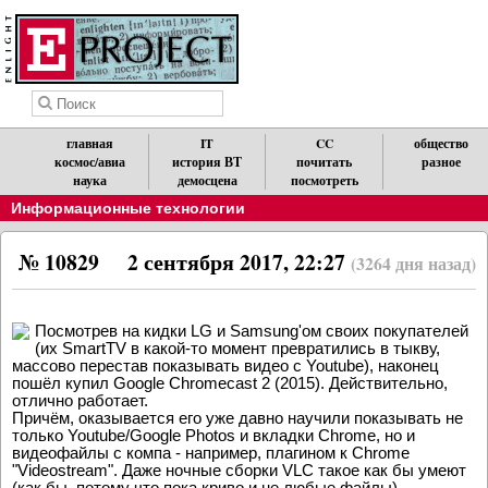
главная
IT
CC
общество
космос/авиа
история ВТ
почитать
разное
наука
демосцена
посмотреть
Информационные технологии
№ 10829
2 сентября 2017, 22:27
(3264 дня назад)
Посмотрев на кидки LG и Samsung'ом своих покупателей
(их SmartTV в какой-то момент превратились в тыкву,
массово перестав показывать видео с Youtube), наконец
пошёл купил Google Chromecast 2 (2015). Действительно,
отлично работает.
Причём, оказывается его уже давно научили показывать не
только Youtube/Google Photos и вкладки Chrome, но и
видеофайлы с компа - например, плагином к Chrome
"Videostream". Даже ночные сборки VLC такое как бы умеют
(как бы, потому что пока криво и не любые файлы).