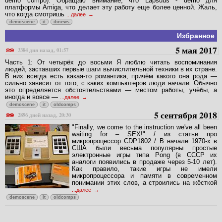
demo compo). Обращаю внимание, что Lapsuus - demo для
платформы Amiga, что делает эту работу еще более ценной. Жаль,
что когда смотришь
...далее
demoscene
it
ibnews
Избранное
5 мая 2017
3384 дня назад, 01:57
Часть 1: От четырёх до восьми Я люблю читать воспоминания
людей, заставших первые шаги вычислительной техники в их стране.
В них всегда есть какая-то романтика, причём какого она рода —
сильно зависит от того, с каких компьютеров люди начали. Обычно
это определяется обстоятельствами — местом работы, учёбы, а
иногда и вовсе —
...далее
demoscene
it
oldcomps
5 сентября 2018
2896 дней назад, 20:30
"Finally, we come to the instruction we've all been
waiting for – SEX!" / из статьи про
микропроцессор CDP1802 / В начале 1970-х в
США были весьма популярны простые
электронные игры типа Pong (в СССР их
аналоги появились в продаже через 5-10 лет).
Как правило, такие игры не имели
микропроцессора и памяти в современном
понимании этих слов, а строились на жёсткой
...далее
demoscene
it
oldcomps