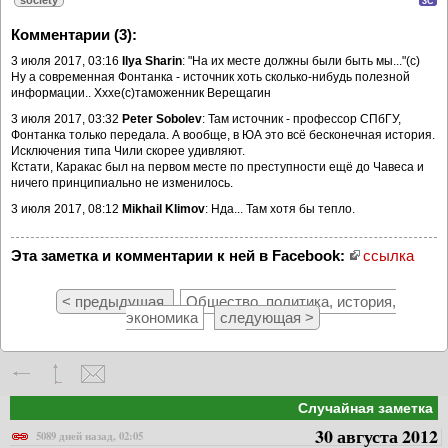
3C
Комментарии (3):
3 июля 2017, 03:16
Ilya Sharin
: "На их месте должны были быть мы..."(c)
Ну а современная Фонтанка - источник хоть сколько-нибудь полезной
информации.. Хххе(с)таможенник Верещагин
3 июля 2017, 03:32
Peter Sobolev
: Там источник - профессор СПбГУ,
Фонтанка только передала. А вообще, в ЮА это всё бесконечная история.
Исключения типа Чили скорее удивляют.
Кстати, Каракас был на первом месте по преступности ещё до Чавеса и
ничего принципиально не изменилось.
3 июля 2017, 08:12
Mikhail Klimov
: Нда... Там хотя бы тепло.
Эта заметка и комментарии к ней в Facebook:
ссылка
< предыдущая
Общество, политика, история,
экономика
следующая >
Случайная заметка
30 августа 2012
5089 дней назад, 02:05