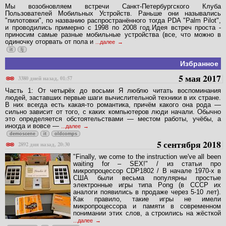
Мы возобновляем встречи Санкт-Петербургского Клуба
Пользователей Мобильных Устройств. Раньше они назывались
"пилотовки", по названию распространённого тогда PDA "Palm Pilot",
и проводились примерно с 1998 по 2008 год.Идея встреч проста -
приносим самые разные мобильные устройства (все, что можно в
одиночку оторвать от пола и
...далее
it
lj
Избранное
5 мая 2017
3380 дней назад, 01:57
Часть 1: От четырёх до восьми Я люблю читать воспоминания
людей, заставших первые шаги вычислительной техники в их стране.
В них всегда есть какая-то романтика, причём какого она рода —
сильно зависит от того, с каких компьютеров люди начали. Обычно
это определяется обстоятельствами — местом работы, учёбы, а
иногда и вовсе —
...далее
demoscene
it
oldcomps
5 сентября 2018
2892 дня назад, 20:30
"Finally, we come to the instruction we've all been
waiting for – SEX!" / из статьи про
микропроцессор CDP1802 / В начале 1970-х в
США были весьма популярны простые
электронные игры типа Pong (в СССР их
аналоги появились в продаже через 5-10 лет).
Как правило, такие игры не имели
микропроцессора и памяти в современном
понимании этих слов, а строились на жёсткой
...далее