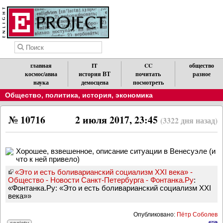
главная
IT
CC
общество
космос/авиа
история ВТ
почитать
разное
наука
демосцена
посмотреть
Общество, политика, история, экономика
№ 10716
2 июля 2017, 23:45
(3322 дня назад)
Хорошее, взвешенное, описание ситуации в Венесуэле (и
что к ней привело)
«Это и есть боливарианский социализм XXI века» -
Общество - Новости Санкт-Петербурга - Фонтанка.Ру
:
«Фонтанка.Ру: «Это и есть боливарианский социализм XXI
века»»
Опубликовано:
Пётр Соболев
society