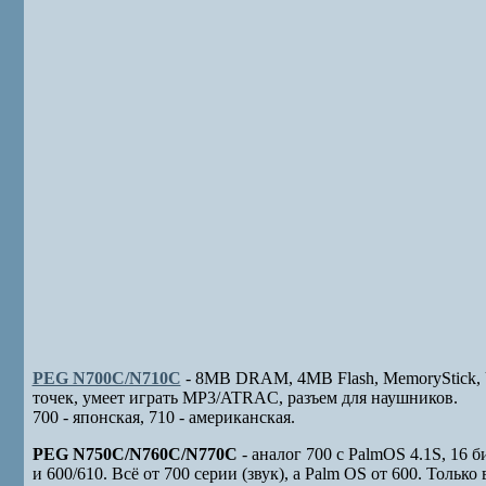
PEG N700C/N710C
- 8MB DRAM, 4MB Flash, MemoryStick, U
точек, умеет играть MP3/ATRAC, разъем для наушников.
700 - японская, 710 - американская.
PEG N750C/N760C/N770C
- аналог 700 с PalmOS 4.1S, 16 
и 600/610. Всё от 700 серии (звук), а Palm OS от 600. Только 