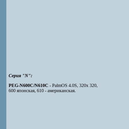
Серия "N":
PEG-N600C/N610C
- PalmOS 4.0S, 320x 320,
600 японская, 610 - американская.