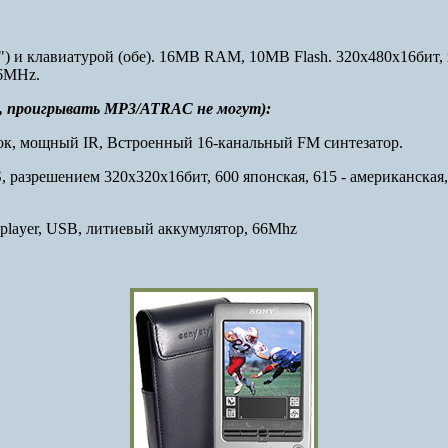
) и клавиатурой (обе). 16MB RAM, 10MB Flash. 320x480x16бит,
66MHz.
к, проигрывать MP3/ATRAC не могут):
к, мощный IR, Встроенный 16-канальный FM синтезатор.
, разрешением 320x320x16бит, 600 японская, 615 - американская,
player, USB, литиевый аккумулятор, 66Mhz