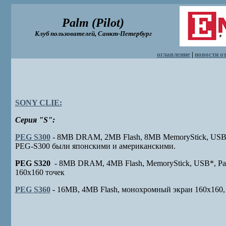
Palm (Pilot)
Клуб пользователей, Санкт-Петеpбуpг
оглавление
|
новости от
SONY CLIE:
Серия "S":
PEG S300
- 8MB DRAM, 2MB Flash, 8MB MemoryStick, USB*,
PEG-S300 были японскими и американскими.
PEG S320
- 8MB DRAM, 4MB Flash, MemoryStick, USB*, P
160x160 точек
PEG S360
- 16MB, 4MB Flash, монохромный экран 160x160,