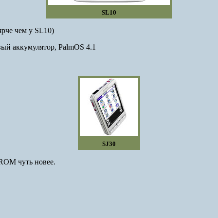
SL10
рче чем у SL10)
й аккумулятор, PalmOS 4.1
SJ30
ROM
чуть новее.