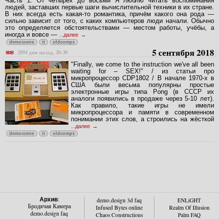
Часть 1: От четырёх до восьми Я люблю читать воспоминания
людей, заставших первые шаги вычислительной техники в их стране.
В них всегда есть какая-то романтика, причём какого она рода —
сильно зависит от того, с каких компьютеров люди начали. Обычно
это определяется обстоятельствами — местом работы, учёбы, а
иногда и вовсе —
...далее
demoscene
it
oldcomps
5 сентября 2018
2894 дня назад, 20:30
"Finally, we come to the instruction we've all been
waiting for – SEX!" / из статьи про
микропроцессор CDP1802 / В начале 1970-х в
США были весьма популярны простые
электронные игры типа Pong (в СССР их
аналоги появились в продаже через 5-10 лет).
Как правило, такие игры не имели
микропроцессора и памяти в современном
понимании этих слов, а строились на жёсткой
...далее
demoscene
it
oldcomps
Архив
:
demo.design 3d faq
ENLiGHT
Бродячая Камера
Infused Bytes online
Realm Of Illusion
demo.design faq
Chaos Constructions
Palm FAQ