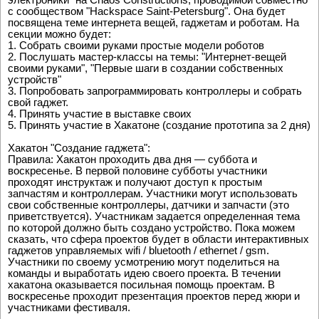
с сообществом "Hackspace Saint-Petersburg". Она будет
посвящена теме интернета вещей, гаджетам и роботам. На
секции можно будет:
1. Собрать своими руками простые модели роботов
2. Послушать мастер-классы на темы: "Интернет-вещей
своими руками", "Первые шаги в создании собственных
устройств"
3. Попробовать запрограммировать контроллеры и собрать
свой гаджет.
4. Принять участие в выставке своих
5. Принять участие в Хакатоне (создание прототипа за 2 дня)
Хакатон "Создание гаджета":
Правила: Хакатон проходить два дня — суббота и
воскресенье. В первой половине субботы участники
проходят инструктаж и получают доступ к простым
запчастям и контроллерам. Участники могут использовать
свои собственные контроллеры, датчики и запчасти (это
приветствуется). Участникам задается определенная тема
по которой должно быть создано устройство. Пока можем
сказать, что сфера проектов будет в области интерактивных
гаджетов управляемых wifi / bluetooth / ethernet / gsm.
Участники по своему усмотрению могут поделиться на
команды и выработать идею своего проекта. В течении
хакатона оказывается посильная помощь проектам. В
воскресенье проходит презентация проектов перед жюри и
участниками фестиваля.