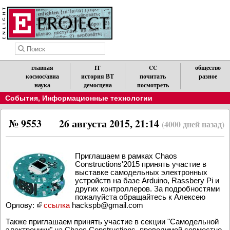
главная
IT
CC
общество
космос/авиа
история ВТ
почитать
разное
наука
демосцена
посмотреть
События
,
Информационные технологии
№ 9553
26 августа 2015, 21:14
(4000 дней назад)
Приглашаем в рамках Chaos
Constructions'2015 принять участие в
выставке самодельных электронных
устройств на базе Arduino, Rassbery Pi и
других контроллеров. За подробностями
пожалуйста обращайтесь к Алексею
Орлову:
ссылка
hackspb@gmail.com
Также приглашаем принять участие в секции "Самодельной
электроники" на Chaos Constructions, проводимой совместно