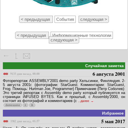
< предыдущая
События
следующая >
< предыдущая
Информационные технологии
следующая >
Случайная заметка
6 августа 2001
9133 дня назад, 00:00
Фоторепортаж ASSEMBLY'2001 demo party Хельсинки, Финляндия. 2-
5 августа 2001г. (фотографии: StarGuest. Комментарии: StarGuest,
Frog. Помощь: Hurtman Joe, Programmer) Примечание (Петр Соболев):
Это третий репортаж с Assembly demo party который публикуется на
страницах iNFUSED BYTES. Как и прошлый, с Assembly'2000, он
состоит из фотографий и комментариев (с
...далее
demoscene
it
ib
Избранное
5 мая 2017
3382 дня назад, 01:57