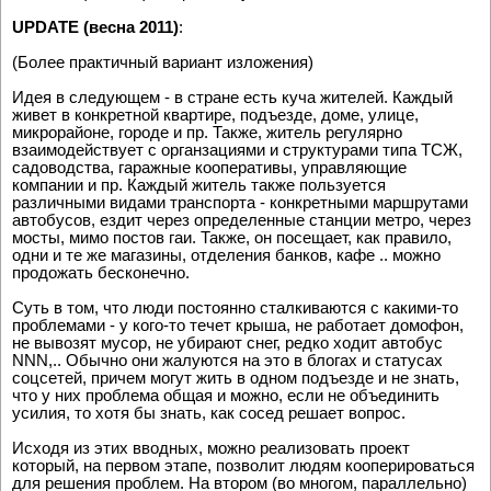
UPDATE (весна 2011)
:
(Более практичный вариант изложения)
Идея в следующем - в стране есть куча жителей. Каждый
живет в конкретной квартире, подъезде, доме, улице,
микрорайоне, городе и пр. Также, житель регулярно
взаимодействует с органзациями и структурами типа ТСЖ,
садоводства, гаражные кооперативы, управляющие
компании и пр. Каждый житель также пользуется
различными видами транспорта - конкретными маршрутами
автобусов, ездит через определенные станции метро, через
мосты, мимо постов гаи. Также, он посещает, как правило,
одни и те же магазины, отделения банков, кафе .. можно
продожать бесконечно.
Суть в том, что люди постоянно сталкиваются с какими-то
проблемами - у кого-то течет крыша, не работает домофон,
не вывозят мусор, не убирают снег, редко ходит автобус
NNN,.. Обычно они жалуются на это в блогах и статусах
соцсетей, причем могут жить в одном подъезде и не знать,
что у них проблема общая и можно, если не объединить
усилия, то хотя бы знать, как сосед решает вопрос.
Исходя из этих вводных, можно реализовать проект
который, на первом этапе, позволит людям кооперироваться
для решения проблем. На втором (во многом, параллельно)