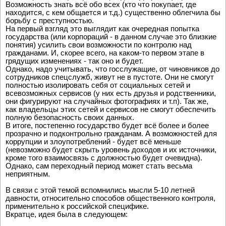
Возможность знать всё обо всех (кто что покупает, где
находится, с кем общается и т.д.) существенно облегчила бы
борьбу с преступностью.
На первый взгляд это выглядит как очередная попытка
государства (или корпораций - в данном случае это близкие
понятия) усилить свои возможности по контролю над
гражданами. И, скорее всего, на каком-то первом этапе в
грядущих изменениях - так оно и будет.
Однако, надо учитывать, что госслужащие, от чиновников до
сотрудников спецслужб, живут не в пустоте. Они не смогут
полностью изолировать себя от социальных сетей и
всевозможных сервисов (у них есть друзья и родственники,
они фигурируют на случайных фотографиях и т.п). Так же,
как владельцы этих сетей и сервисов не смогут обеспечить
полную безопасность своих данных.
В итоге, постепенно государство будет всё более и более
прозрачно и подконтрольно гражданам. А возможностей для
коррупции и злоупотреблений - будет всё меньше
(невозможно будет скрыть уровень доходов и их источники,
кроме того взаимосвязь с должностью будет очевидна).
Однако, сам переходный период может стать весьма
неприятным.
В связи с этой темой вспомнились мысли 5-10 летней
давности, относительно способов общественного контроля,
применительно к российской специфике.
Вкратце, идея была в следующем: