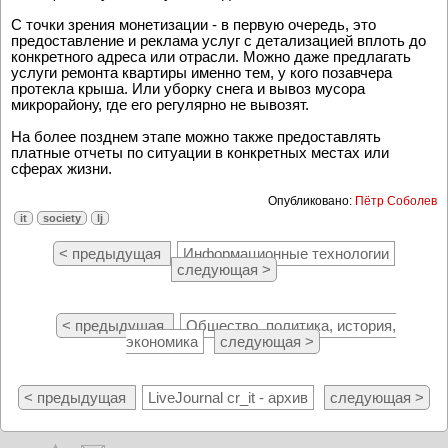
С точки зрения монетизации - в первую очередь, это
предоставление и реклама услуг с детализацией вплоть до
конкретного адреса или отрасли. Можно даже предлагать
услуги ремонта квартиры именно тем, у кого позавчера
протекла крыша. Или уборку снега и вывоз мусора
микрорайону, где его регулярно не вывозят.
На более позднем этапе можно также предоставлять
платные отчеты по ситуации в конкретных местах или
сферах жизни.
Опубликовано:
Пётр Соболев
it
society
lj
< предыдущая
Информационные технологии
следующая >
< предыдущая
Общество, политика, история,
экономика
следующая >
< предыдущая
LiveJournal cr_it - архив
следующая >