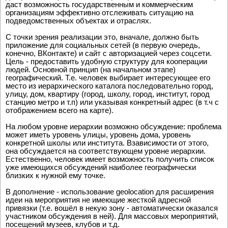
даст возможность государственным и коммерческим
организациям эффективно отслеживать ситуацию на
подведомственных объектах и отраслях.
С точки зрения реализации это, вначале, должно быть
приложение для социальных сетей (в первую очередь,
конечно, ВКонтакте) и сайт с авторизацией через соцсети.
Цель - предоставить удобную структуру для кооперации
людей. Основной принцип (на начальном этапе)
географический. Т.е. человек выбирает интересующее его
место из иерархического каталога последовательно город,
улицу, дом, квартиру (город, школу, город, институт, город
станцию метро и т.п) или указывая конкретный адрес (в т.ч с
отображением всего на карте).
На любом уровне иерархии возможно обсуждение: проблема
может иметь уровень улицы, уровень дома, уровень
конкретной школы или института. Взависимости от этого,
она обсуждается на соответствующем уровне иерархии.
Естественно, человек имеет возможность получить список
уже имеющихся обсуждений наиболее географически
близких к нужной ему точке.
В дополнение - использование geolocation для расширения
идеи на мероприятия не имеющие жесткой адресной
привязки (т.е. вошёл в некую зону - автоматически оказался
участником обсуждения в ней). Для массовых мероприятий,
посещений музеев, клубов и т.д.