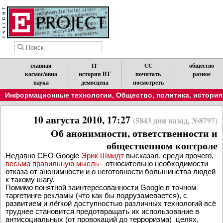
главная
IT
CC
общество
космос/авиа
история ВТ
почитать
разное
наука
демосцена
посмотреть
Информационные технологии
,
Общество, политика, история
10 августа 2010, 17:27
(5843 дня назад, №8797)
Об анонимности, ответственности и
общественном контроле
Недавно CEO Google
Эрик Шмидт
высказал, среди прочего,
весьма правильную мысль
- относительно необходимости
отказа от анонимности и о неготовности большинства людей
к такому шагу.
Помимо понятной заинтересованности Google в точном
таргетинге рекламы (что как бы подрузамевается), с
развитием и лёгкой доступностью различных технологий всё
труднее становится предотвращать их использование в
антисоциальных (от провокаций до терроризма) целях.