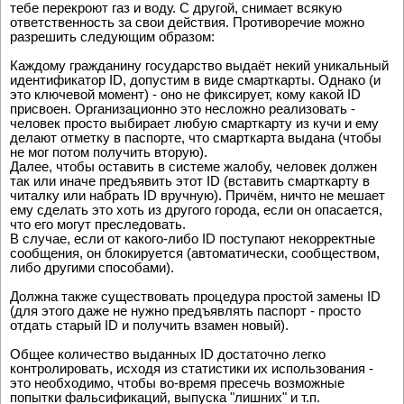
тебе перекроют газ и воду. С другой, снимает всякую
ответственность за свои действия. Противоречие можно
разрешить следующим образом:
Каждому гражданину государство выдаёт некий уникальный
идентификатор ID, допустим в виде смарткарты. Однако (и
это ключевой момент) - оно не фиксирует, кому какой ID
присвоен. Организационно это несложно реализовать -
человек просто выбирает любую смарткарту из кучи и ему
делают отметку в паспорте, что смарткарта выдана (чтобы
не мог потом получить вторую).
Далее, чтобы оставить в системе жалобу, человек должен
так или иначе предъявить этот ID (вставить смарткарту в
читалку или набрать ID вручную). Причём, ничто не мешает
ему сделать это хоть из другого города, если он опасается,
что его могут преследовать.
В случае, если от какого-либо ID поступают некорректные
сообщения, он блокируется (автоматически, сообществом,
либо другими способами).
Должна также существовать процедура простой замены ID
(для этого даже не нужно предъявлять паспорт - просто
отдать старый ID и получить взамен новый).
Общее количество выданных ID достаточно легко
контролировать, исходя из статистики их использования -
это необходимо, чтобы во-время пресечь возможные
попытки фальсификаций, выпуска "лишних" и т.п.