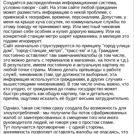
Создаётся распределённая информационная система,
условно говоря - сайт. На этом сайте любой гражданин
может разместить информацию о некой проблеме, с
привязкой к географии, времени, персоналиям. Допустим, у
меня на крыше куча сосулек, но коммунальные службы по
этому поводу не принимают мер. Или местный чиновник
построил себе особняк и купил дорогую машину. Или на
конкретной станции метро шарят карманники, а милиция это
годами игнорирует.
Сайт изначально структурируется по принципу "город-улица-
дом", "город-станция_метро", "трасс-км" и т.д. Граждане
постоянно оставляют там замечания/жалобы (в том числе,
это можно делать с терминалов в магазинах, на почте и т.д.).
В результате, имеем постоянную и актуальную картину по
любой точке страны. Можно делать оргвыводы о работе
служб, чиновников (там, где должности выборные, эта
информация используется гражданами, в других случаях -
вышестоящими чиновниками). В том числе очень важно, что
кто угодно, от гражданина до главы государство может
быстро увидеть как общую картину, так и детальную,
причём, ощутимо исказить её будет весьма затруднительно.
Однако, такая система сразу создала бы возможность для
злоупотреблений - мы получили бы поток сфабрикованных
жалоб от заинтересованных в смещении того или иного
руководителя людей, не говоря уже о простом спаме.
Тут получается противоречие - с одной стороны,
анонимность позволяет оставлять жалобы не опасаясь, что