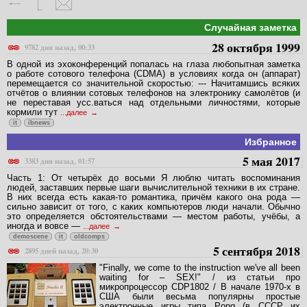
Случайная заметка
28 октября 1999
9782 дня назад, 00:33
В одной из эхоконференций попалась на глаза любопытная заметка
о работе сотового телефона (CDMA) в условиях когда он (аппарат)
перемещается со значительной скоростью: --- Hачитамшись всяких
отчётов о влиянии сотовых телефонов на электронику самолётов (и
не переставая усс.ваться над отдельными личностями, которые
кормили тут
...далее
it
ibnews
Избранное
5 мая 2017
3383 дня назад, 01:57
Часть 1: От четырёх до восьми Я люблю читать воспоминания
людей, заставших первые шаги вычислительной техники в их стране.
В них всегда есть какая-то романтика, причём какого она рода —
сильно зависит от того, с каких компьютеров люди начали. Обычно
это определяется обстоятельствами — местом работы, учёбы, а
иногда и вовсе —
...далее
demoscene
it
oldcomps
5 сентября 2018
2895 дней назад, 20:30
"Finally, we come to the instruction we've all been
waiting for – SEX!" / из статьи про
микропроцессор CDP1802 / В начале 1970-х в
США были весьма популярны простые
электронные игры типа Pong (в СССР их