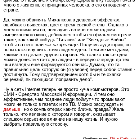
много о жизненных принципах человека, о его отношении к
стране.
Да, можно обвинять Михалкова в дешевых эффектах,
ошибках в вывесках, цвете кремлевской стены. Однако в
моем понимании он, пользуясь во многом методами
американского кино, добивался чтобы его фильм смотрели
также, как какой-нибудь "Титаник" или "Звездные Войны" -
чтобы на него шли
как на зрелище
. Получив аудиторию, он
попытался внушить этим людям идею. Теми же методами,
какими это делает другая сторона. Но только так сегодня
можно донести что-то до людей - в первую очередь до тех,
чьи взгляды еще формируются сейчас. Думаю, что та
правильная цель которую он (я уверен) перед собой ставил -
достигнута. Тому подтверждением хотя бы и те охапки
рецензий, пытающихся "поправить дело".
Ну а сеть Internet теперь не просто куча компьютеров. Это
СМИ - Средство Массовой Информации. И тем оно
эффективнее, чем позднее люди поймут что промывают
мозги не только в газетах и по ТВ. Можно рассуждать и
дальше
, но о компьютерах как-то ближе, правда? Жаль
только, что явление о котором я говорил, оказывает
слишком серьезное влияние на нашу жизнь. И нужно
выбрать правильную сторону.
Опубликовано:
Пётр Соболев