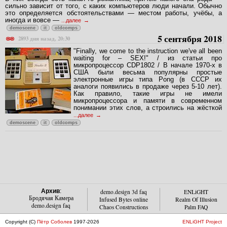
сильно зависит от того, с каких компьютеров люди начали. Обычно
это определяется обстоятельствами — местом работы, учёбы, а
иногда и вовсе —
...далее
demoscene
it
oldcomps
5 сентября 2018
2893 дня назад, 20:30
"Finally, we come to the instruction we've all been
waiting for – SEX!" / из статьи про
микропроцессор CDP1802 / В начале 1970-х в
США были весьма популярны простые
электронные игры типа Pong (в СССР их
аналоги появились в продаже через 5-10 лет).
Как правило, такие игры не имели
микропроцессора и памяти в современном
понимании этих слов, а строились на жёсткой
...далее
demoscene
it
oldcomps
Архив
:
demo.design 3d faq
ENLiGHT
Бродячая Камера
Infused Bytes online
Realm Of Illusion
demo.design faq
Chaos Constructions
Palm FAQ
Copyright (C)
Пётр Соболев
1997-2026
ENLiGHT Project