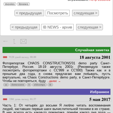
movies
ibnews
< предыдущая
Посмотреть
следующая >
< предыдущая
IB NEWS - архив
следующая >
Случайная заметка
18 августа 2001
9120 дней назад, 00:00
Фоторепортаж CHAOS CONSTRUCTIONS'01 demo party Санкт-
Петербург, Россия. 18-19 августа 2001г. (Рекомендую также
посмотреть фоторепортажи с CC'999 и CC'000) Также как и в
прошлые два года, я снова предлагаю вам побывать, пусть
виртуально, на Chaos Constructions demo party, в Санкт-Петербурге.
Чтобы не повторяться, буду
...далее
cc
demoscene
it
oldcomps
ib
Избранное
5 мая 2017
3381 день назад, 01:57
Часть 1: От четырёх до восьми Я люблю читать воспоминания
людей, заставших первые шаги вычислительной техники в их стране.
В них всегда есть какая-то романтика, причём какого она рода —