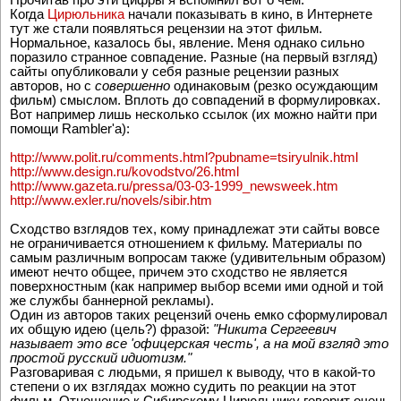
Когда
Цирюльника
начали показывать в кино, в Интернете
тут же стали появляться рецензии на этот фильм.
Нормальное, казалось бы, явление. Меня однако сильно
поразило странное совпадение. Разные (на первый взгляд)
сайты опубликовали у себя разные рецензии разных
авторов, но с
совершенно
одинаковым (резко осуждающим
фильм) смыслом. Вплоть до совпадений в формулировках.
Вот например лишь несколько ссылок (их можно найти при
помощи Rambler'a):
http://www.polit.ru/comments.html?pubname=tsiryulnik.html
http://www.design.ru/kovodstvo/26.html
http://www.gazeta.ru/pressa/03-03-1999_newsweek.htm
http://www.exler.ru/novels/sibir.htm
Сходство взглядов тех, кому принадлежат эти сайты вовсе
не ограничивается отношением к фильму. Материалы по
самым различным вопросам также (удивительным образом)
имеют нечто общее, причем это сходство не является
поверхностным (как например выбор всеми ими одной и той
же службы баннерной рекламы).
Один из авторов таких рецензий очень емко сформулировал
их общую идею (цель?) фразой:
"Никита Сергеевич
называет это все 'офицерская честь', а на мой взгляд это
простой русский идиотизм."
Разговаривая с людьми, я пришел к выводу, что в какой-то
степени о их взглядах можно судить по реакции на этот
фильм. Отношение к Сибирскому Цирюльнику говорит очень