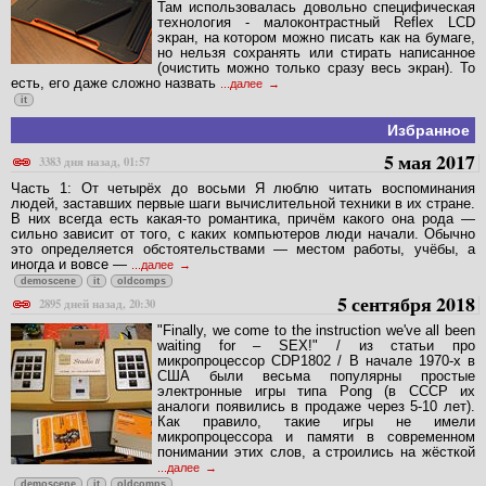
Там использовалась довольно специфическая
технология - малоконтрастный Reflex LCD
экран, на котором можно писать как на бумаге,
но нельзя сохранять или стирать написанное
(очистить можно только сразу весь экран). То
есть, его даже сложно назвать
...далее
it
Избранное
5 мая 2017
3383 дня назад, 01:57
Часть 1: От четырёх до восьми Я люблю читать воспоминания
людей, заставших первые шаги вычислительной техники в их стране.
В них всегда есть какая-то романтика, причём какого она рода —
сильно зависит от того, с каких компьютеров люди начали. Обычно
это определяется обстоятельствами — местом работы, учёбы, а
иногда и вовсе —
...далее
demoscene
it
oldcomps
5 сентября 2018
2895 дней назад, 20:30
"Finally, we come to the instruction we've all been
waiting for – SEX!" / из статьи про
микропроцессор CDP1802 / В начале 1970-х в
США были весьма популярны простые
электронные игры типа Pong (в СССР их
аналоги появились в продаже через 5-10 лет).
Как правило, такие игры не имели
микропроцессора и памяти в современном
понимании этих слов, а строились на жёсткой
...далее
demoscene
it
oldcomps