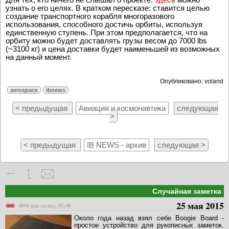
узнать о его целях. В кратком пересказе: ставится целью
создание транспортного корабля многоразового
использования, способного достичь орбиты, используя
единственную ступень. При этом предполагается, что на
орбиту можно будет доставлять грузы весом до 7000 lbs
(~3100 кг) и цена доставки будет наименьшей из возможных
на данный момент.
Опубликовано: voland
aerospace
ibnews
< предыдущая
Авиация и космонавтика
следующая
>
< предыдущая
IB NEWS - архив
следующая >
Случайная заметка
25 мая 2015
4094 дня назад, 02:48
Около года назад взял себе Boogie Board -
простое устройство для рукописных заметок.