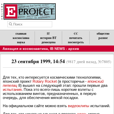
главная
IT
CC
общество
космос/авиа
история ВТ
почитать
разное
наука
демосцена
посмотреть
Авиация и космонавтика
,
IB NEWS - архив
23 сентября 1999, 14:54
(9817 дней назад, №7805)
Для тех, кто интересуется космическими технологиями,
японский проект
Rotary Rocket
(в просторечьи -
японский
пепелац
8) вышел на следующий этап: прошли первые два
испытания
. Пока это всего-лишь короткие взлеты с
использованием винтов, предназначенных, в первую
очередь, для обеспечения мягкой посадки.
На официальном сайте можно взять
видеоклипы
испытаний.
Для тех, кто ничего не слышал о проекте:
здесь
можно