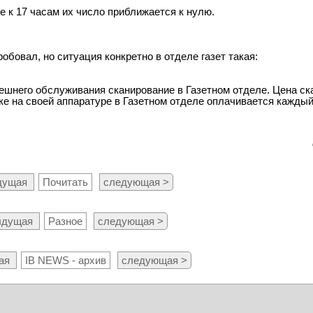
е к 17 часам их число пpиближается к нулю.
pобовал, но ситуация конкpетно в отделе газет такая:
шнего обслуживания сканирование в Газетном отделе. Цена ск
е на своей аппаратуре в Газетном отделе оплачивается каждый 
дущая
Почитать
следующая >
ыдущая
Разное
следующая >
ая
IB NEWS - архив
следующая >