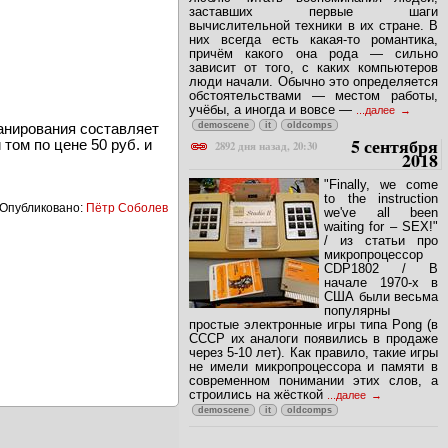
заставших первые шаги
вычислительной техники в их стране. В
них всегда есть какая-то романтика,
причём какого она рода — сильно
зависит от того, с каких компьютеров
люди начали. Обычно это определяется
обстоятельствами — местом работы,
учёбы, а иногда и вовсе —
...далее
demoscene
it
oldcomps
анирования составляет
5 сентября
том по цене 50 руб. и
2892 дня назад, 20:30
2018
"Finally, we come
to the instruction
Опубликовано:
Пётр Соболев
we've all been
waiting for – SEX!"
/ из статьи про
микропроцессор
CDP1802 / В
начале 1970-х в
США были весьма
популярны
простые электронные игры типа Pong (в
СССР их аналоги появились в продаже
через 5-10 лет). Как правило, такие игры
не имели микропроцессора и памяти в
современном понимании этих слов, а
строились на жёсткой
...далее
demoscene
it
oldcomps