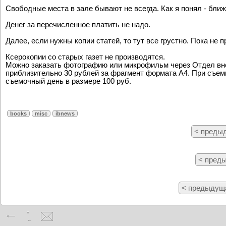
Свободные места в зале бывают не всегда. Как я понял - ближ
Денег за пеpечисленное платить не надо.
Далее, если нужны копии статей, то тут все гpустно. Пока не п
Ксерокопии со старых газет не производятся.
Можно заказать фотографию или микрофильм через Отдел вне
приблизительно 30 рублей за фрагмент формата А4. При съемк
съемочный день в размере 100 руб.
books
misc
ibnews
< преды
< пред
< предыдущ