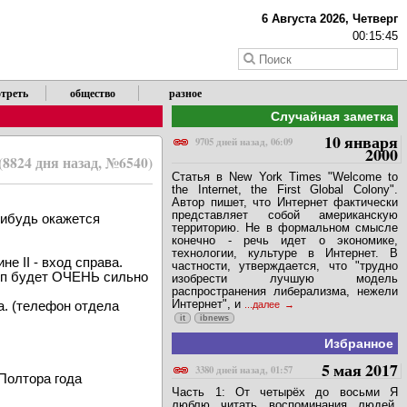
6 Августа 2026, Четверг
00:15:45
треть
общество
разное
Случайная заметка
10 января
9705 дней назад, 06:09
2000
(8824 дня назад, №6540)
Статья в New York Times "Welcome to
the Internet, the First Global Colony".
Автор пишет, что Интернет фактически
представляет собой американскую
нибудь окажется
территорию. Не в формальном смысле
конечно - речь идет о экономике,
технологии, культуре в Интернет. В
е II - вход спpава.
частности, утверждается, что "трудно
уп будет ОЧЕHЬ сильно
изобрести лучшую модель
распространения либерализма, нежели
Интернет", и
а. (телефон отдела
...далее
it
ibnews
Избранное
5 мая 2017
3380 дней назад, 01:57
Полтоpа года
Часть 1: От четырёх до восьми Я
люблю читать воспоминания людей,