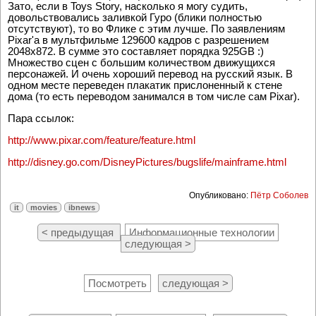
Зато, если в Toys Story, насколько я могу судить,
довольствовались заливкой Гуро (блики полностью
отсутствуют), то во Флике с этим лучше. По заявлениям
Pixar'a в мультфильме 129600 кадров с разрешением
2048x872. В сумме это составляет порядка 925GB :)
Множество сцен с большим количеством движущихся
персонажей. И очень хороший перевод на русский язык. В
одном месте переведен плакатик прислоненный к стене
дома (то есть переводом занимался в том числе сам Pixar).
Пара ссылок:
http://www.pixar.com/feature/feature.html
http://disney.go.com/DisneyPictures/bugslife/mainframe.html
Опубликовано:
Пётр Соболев
it
movies
ibnews
< предыдущая
Информационные технологии
следующая >
Посмотреть
следующая >