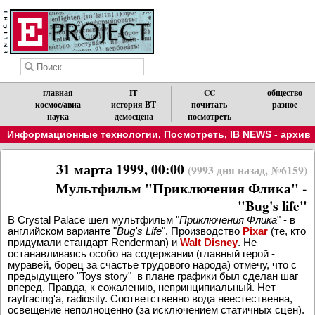
главная
IT
CC
общество
космос/авиа
история ВТ
почитать
разное
наука
демосцена
посмотреть
Информационные технологии
,
Посмотреть
,
IB NEWS - архив
31 марта 1999, 00:00
(9993 дня назад, №6159)
Мультфильм "Приключения Флика" -
"Bug's life"
В Crystal Palace шел мультфильм "
Приключения Флика
" - в
английском варианте "
Bug's Life
". Производство
Pixar
(те, кто
придумали стандарт Renderman) и
Walt Disney
. Не
останавливаясь особо на содержании (главный герой -
муравей, борец за счастье трудового народа) отмечу, что с
предыдущего "Toys story" в плане графики был сделан шаг
вперед. Правда, к сожалению, непринципиальный. Нет
raytracing'a, radiosity. Соответственно вода неестественна,
освещение неполноценно (за исключением статичных сцен).