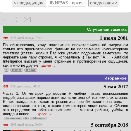
< предыдущая
IB NEWS - архив
следующая >
Случайная заметка
1 июля 2001
9170 дней назад, 07:01
По обыкновению, хочу поделиться впечатлениями об очередном
только что просмотренном фильме на более-менее компьютерную
тематику (кстати, если я Вас уже утомил подобными заметками, то
черкните мне пару строчек, я исправлюсь ;) Так вот, "A.I." - Artificial
Intelligence вызвал у меня странные и противоречивые ощущения,
как и многие другие
...далее
it
movies
ibnews
Избранное
5 мая 2017
3383 дня назад, 01:57
Часть 1: От четырёх до восьми Я люблю читать воспоминания
людей, заставших первые шаги вычислительной техники в их стране.
В них всегда есть какая-то романтика, причём какого она рода —
сильно зависит от того, с каких компьютеров люди начали. Обычно
это определяется обстоятельствами — местом работы, учёбы, а
иногда и вовсе —
...далее
demoscene
it
oldcomps
5 сентября 2018
2895 дней назад, 20:30