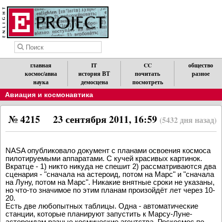
главная
IT
CC
общество
космос/авиа
история ВТ
почитать
разное
наука
демосцена
посмотреть
Авиация и космонавтика
№ 4215
23 сентября 2011, 16:59
(5432 дня назад)
NASA опубликовало документ с планами освоения космоса
пилотируемыми аппаратами. С кучей красивых картинок.
Вкратце - 1) никто никуда не спешит 2) рассматриваются два
сценария - "сначала на астероид, потом на Марс" и "сначала
на Луну, потом на Марс". Никакие внятные сроки не указаны,
но что-то значимое по этим планам произойдёт лет через 10-
20.
Есть две любопытных таблицы. Одна - автоматические
станции, которые планируют запустить к Марсу-Луне-
астероидам разные космические агентства. Роскосмос по