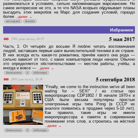
размножаться в условиях, сильно напоминающих марсианские. Но
самое интересное не это, а то что NASA всерьез обдумывает планы
высадить этих микробов на Марс для создания условий, гораздо
более
...далее
aerospace
ibnews
Избранное
5 мая 2017
3381 день назад, 01:57
Часть 1: От четырёх до восьми Я люблю читать воспоминания
людей, заставших первые шаги вычислительной техники в их стране.
В них всегда есть какая-то романтика, причём какого она рода —
сильно зависит от того, с каких компьютеров люди начали. Обычно
это определяется обстоятельствами — местом работы, учёбы, а
иногда и вовсе —
...далее
demoscene
it
oldcomps
5 сентября 2018
2893 дня назад, 20:30
"Finally, we come to the instruction we've all been
waiting for – SEX!" / из статьи про
микропроцессор CDP1802 / В начале 1970-х в
США были весьма популярны простые
электронные игры типа Pong (в СССР их
аналоги появились в продаже через 5-10 лет).
Как правило, такие игры не имели
микропроцессора и памяти в современном
понимании этих слов, а строились на жёсткой
...далее
demoscene
it
oldcomps