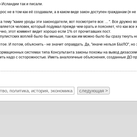
 Исландии так и писали.
рос не в том как её создавали, а в каком виде закон доступен гражданам (я не
а тему "какие уроды эти законодатели, вот посмотрите все: ... ". Все дружно 
является человек, который подумал прежде чем орать и поясняет, что как все 
онечно, этот коммент видит хорошо если 1% от прочитавших пост.
опулистских воплей было бы меньше, так как им можно было бы сразу ткнуть н
ятое. И потом, объяснить - не значит оправдать. Да, "иначе нельзя БЫЛО", но
нформационных системах типа Консультанта законы похожы на вывод дизассемб
рить надо с осторожностью. Иметь аналогичные объяснения, созданные ДО пр
во, политика, история, экономика
следующая >