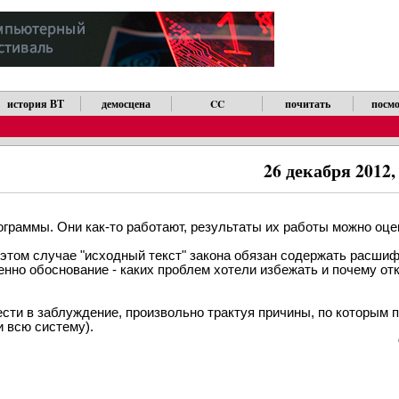
история ВТ
демосцена
CC
почитать
посмо
26 декабря 2012,
граммы. Они как-то работают, результаты их работы можно оцен
 этом случае "исходный текст" закона обязан содержать расшиф
енно обоснование - каких проблем хотели избежать и почему отк
сти в заблуждение, произвольно трактуя причины, по которым 
и всю систему).