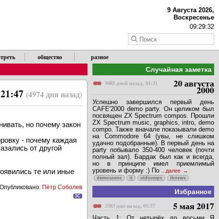
9 Августа 2026,
Воскресенье
09:29:32
треть
общество
разное
Случайная заметка
20 августа
9485 дней назад, 01:31
2000
 21:47
(4974 дня назад)
Успешно завершился первый день
CAFE'2000 demo party. Он целиком был
посвящен ZX Spectrum compos. Прошли
ZX Spectrum music, graphics, intro, demo
ивать, но почему закон
compo. Также вначале показывали demo
на Commodore 64 (увы, не слишком
ровку - почему каждая
удачно подобранные). В первый день на
азались от другой
party побывало 350-400 человек (почти
полный зал). Бардак был как и всегда,
но в принципе имел приемлимый
уровень и форму :) По
появились те или иные
...далее
demoscene
it
oldcomps
ibnews
Опубликовано:
Пётр Соболев
Избранное
3C
5 мая 2017
3383 дня назад, 01:57
Часть 1: От четырёх до восьми Я