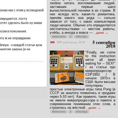
люблю читать воспоминания людей,
заставших первые шаги
вычислительной техники в их стране. В
 знаю как с этим у исландской
них всегда есть какая-то романтика,
причём какого она рода — сильно
возмущаются, посту
зависит от того, с каких компьютеров
хотят сделать было ну никак
люди начали. Обычно это определяется
обстоятельствами — местом работы,
осом в пояснения.
учёбы, а иногда и вовсе —
...далее
demoscene
it
oldcomps
 это ж не оправдание.
5 сентября
2895 дней назад, 20:30
2018
лера - к каждой статье куча
инятия закона (и не
"Finally, we come
to the instruction
we've all been
waiting for – SEX!"
/ из статьи про
микропроцессор
CDP1802 / В
начале 1970-х в
США были весьма
популярны
простые электронные игры типа Pong (в
СССР их аналоги появились в продаже
через 5-10 лет). Как правило, такие игры
не имели микропроцессора и памяти в
современном понимании этих слов, а
строились на жёсткой
...далее
demoscene
it
oldcomps