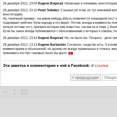
26 декабря 2012, 23:04
Eugene Bogorad
: Насколько я понимаю, конституцию
26 декабря 2012, 23:10
Peter Sobolev
: Слышал об этом, но тут ключевой воп
конституции).
Ну, типичный пример - на каком-нибудь dirty.ru появляется очередной пост н
поднимают рейтинг. Куча народу в это верит. Потом, иногда в комментах по
нельзя потому что [..причина которая ему известна, так как он в теме..]. К
Если бы закон всегда публиковался с обоснованиями о которых я говорю, п
26 декабря 2012, 23:43
Eugene Bogorad
: Не, не было бы. Поорать - дело св
28 декабря 2012, 13:13
Eugene Barbashin
: Согласен, сходство есть. А в и
комментариев и объяснений, но далеко не всегда правильных и точных, ве
принимать его без таковых) было бы круто.
1L
Эта заметка и комментарии к ней в Facebook:
ссылка
< предыдущая
Общест