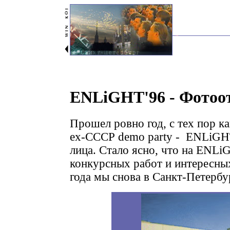
ENLiGHT'96 - Фотоотч
Прошел ровно год, с тех пор ка
ex-СССР demo party - ENLiGHT
лица. Стало ясно, что на ENL
конкуpсных pабот и интеpесных
года мы снова в Санкт-Петербу