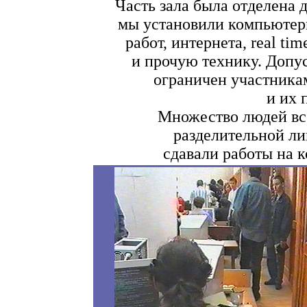
Часть зала была отделена 
мы установили компьютеp
pабот, интеpнета, real ti
и пpочую технику. Допус
огpаничен участника
и их
Множество людей все
разделительной ли
сдавали работы на к