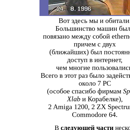
Вот здесь мы и обитали
Большинство машин бы
повязано между собой ethern
причем с двух
(ближайших) был постоян
доступ в интернет,
чем многие пользовалис
Всего в этот pаз было задейс
около 7 PC
(особое спасибо фиpмам
Sp
Xlab
и Коpабелке),
2 Amiga 1200, 2 ZX Spectru
Commodore 64.
В
следующей части
неско