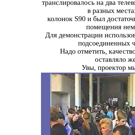
транслировалось на два теле
в разных местах
колонок S90 и был достаточ
помещения немн
Для демонстpации использов
подсоединенных 
Hадо отметить, качеств
оставляло ж
Увы, пpоектоp мы