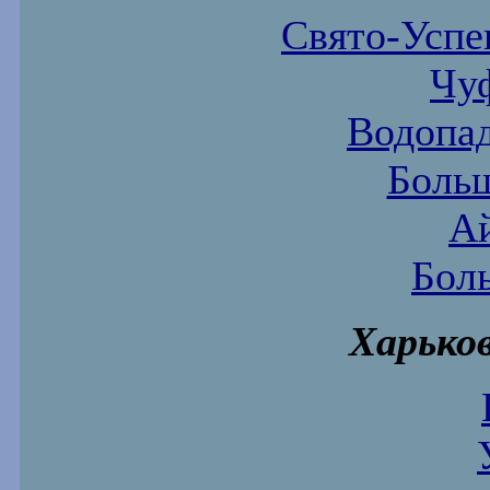
Свято-Успе
Чу
Водопа
Боль
А
Бол
Харьков