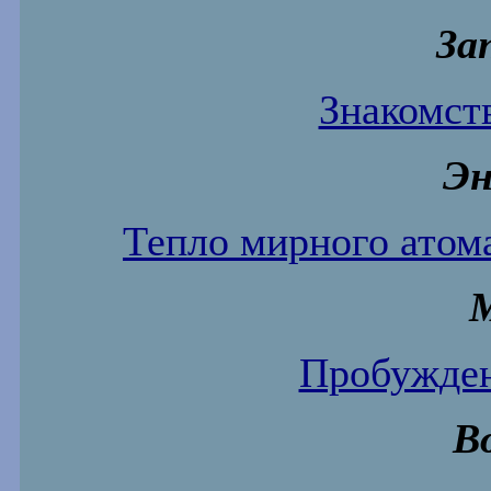
За
Знакомств
Эн
Тепло мирного атома
Пробужден
В