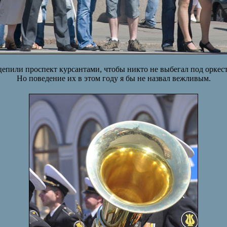
епили проспект курсантами, чтобы никто не выбегал под орке
Но поведение их в этом году я бы не назвал вежливым.