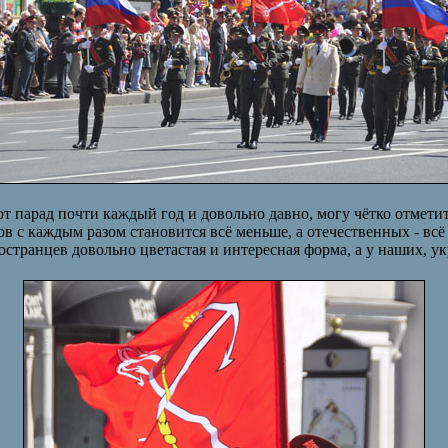
от парад почти каждый год и довольно давно, могу чётко отмет
в с каждым разом становится всё меньше, а отечественных - всё 
остранцев довольно цветастая и интересная форма, а у наших, ук