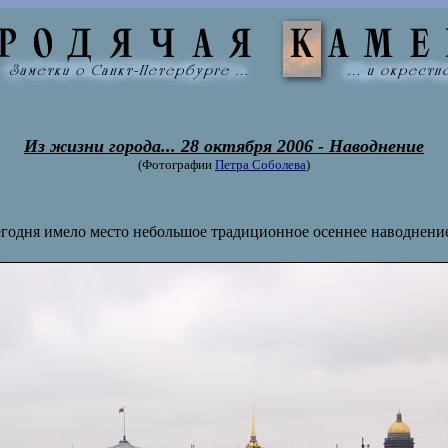
Из жизни города... 28 октября 2006 - Наводнение
(Фотографии
Петра Соболева
)
годня имело место небольшое традиционное осеннее наводнение