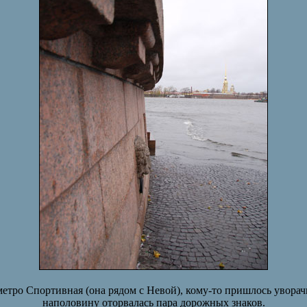
 метро Спортивная (она рядом с Невой), кому-то пришлось увора
наполовину оторвалась пара дорожных знаков.