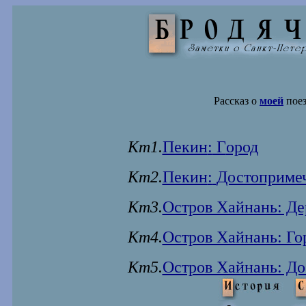
Рассказ о
моей
поез
Кт
1.
Пекин
:
Г
ород
Кт
2
.
Пекин
:
Достопримеч
Кт3.
Остров Хайнань: Де
Кт4.
Остров Хайнань: Го
Кт5.
Остров Хайнань: До